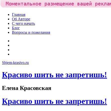
Моментальное размещение вашей рекла
Skip
Главная
to
Об Авторе
content
С чего начать
Блог
Вопросы и пожелания
YouTube
Pinterest
RSS
Я
ВКонтакте
Shjem-krasivo.ru
Красиво шить не запретишь!
Елена Красовская
Красиво шить не запретишь!