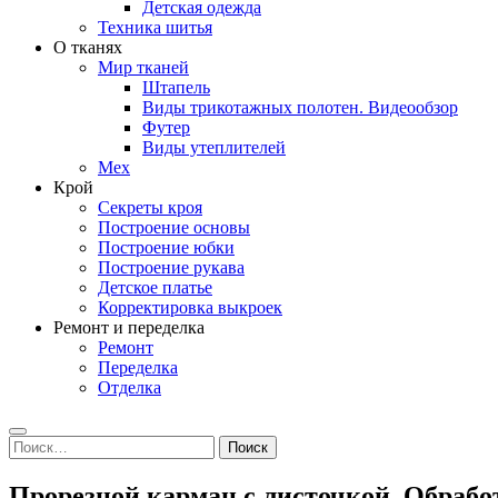
Детская одежда
Техника шитья
О тканях
Мир тканей
Штапель
Виды трикотажных полотен. Видеообзор
Футер
Виды утеплителей
Мех
Крой
Секреты кроя
Построение основы
Построение юбки
Построение рукава
Детское платье
Корректировка выкроек
Ремонт и переделка
Ремонт
Переделка
Отделка
Search
Найти:
Прорезной карман с листочкой. Обрабо