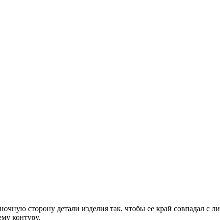
ночную сторону детали изделия так, чтобы ее край совпадал с л
му контуру.