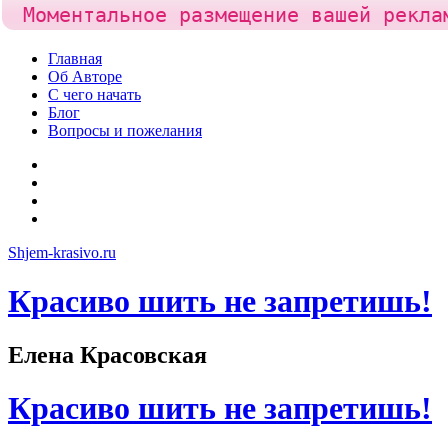
Моментальное размещение вашей рекла
Skip
Главная
to
Об Авторе
content
С чего начать
Блог
Вопросы и пожелания
YouTube
Pinterest
RSS
Я
ВКонтакте
Shjem-krasivo.ru
Красиво шить не запретишь!
Елена Красовская
Красиво шить не запретишь!