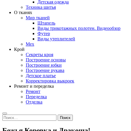
Детская одежда
Техника шитья
О тканях
Мир тканей
Штапель
Виды трикотажных полотен. Видеообзор
Футер
Виды утеплителей
Мех
Крой
Секреты кроя
Построение основы
Построение юбки
Построение рукава
Детское платье
Корректировка выкроек
Ремонт и переделка
Ремонт
Переделка
Отделка
Search
Найти:
Божья Коровка и Дракоша!