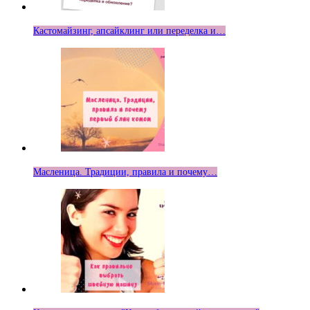
Кастомайзинг, апсайклинг или переделка и…
Масленица. Традиции, правила и почему…