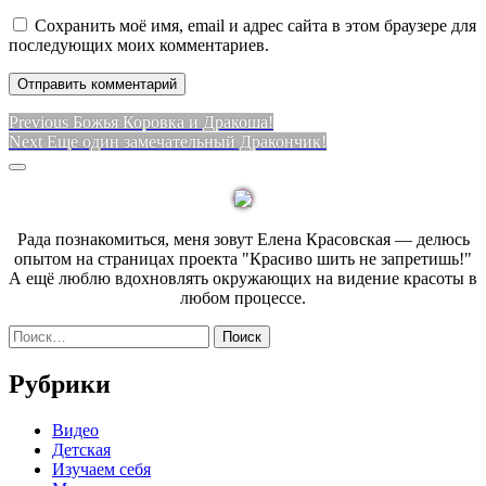
Сохранить моё имя, email и адрес сайта в этом браузере для
последующих моих комментариев.
Навигация
Previous
Previous
Божья Коровка и Дракоша!
Next
post:
Next
Еще один замечательный Дракончик!
по
post:
Sidebar
записям
Рада познакомиться, меня зовут Елена Красовская — делюсь
опытом на страницах проекта "Красиво шить не запретишь!"
А ещё люблю вдохновлять окружающих на видение красоты в
любом процессе.
Найти:
Рубрики
Видео
Детская
Изучаем себя