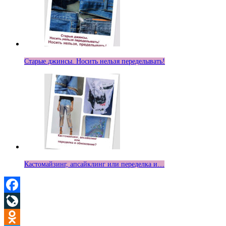
Старые джинсы. Носить нельзя переделывать!
Кастомайзинг, апсайклинг или переделка и…
Facebook
LiveJournal