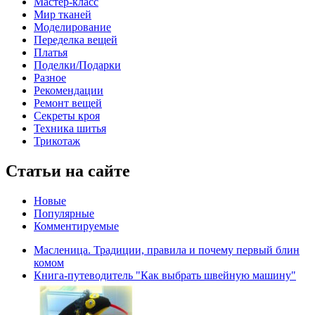
Мастер-класс
Мир тканей
Моделирование
Переделка вещей
Платья
Поделки/Подарки
Разное
Рекомендации
Ремонт вещей
Секреты кроя
Техника шитья
Трикотаж
Статьи на сайте
Новые
Популярные
Комментируемые
Масленица. Традиции, правила и почему первый блин
комом
Книга-путеводитель "Как выбрать швейную машину"