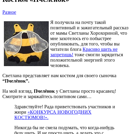
Разное
Я получила на почту такой
позитивный и зажигательный рассказ
от мамы Светланы Хорохориной, что
мне захотелось его побыстрее
опубликовать, для того, чтобы вы
читатели блога
Красиво шить не
запретишь!
тоже смогли зарядиться
положительной энергией этого
человека.
Светлана представляет нам костюм для своего сыночка
“Пчелёнок”.
На мой взгляд,
Пчелёнок
у Светланы просто красавец!
Смотрите и заряжайтесь позитивом сами…
Здравствуйте! Рада приветствовать участников и
жюри
«КОНКУРСА НОВОГОДНИХ
КОСТЮМОВ!».
Никогда бы не смела подумать, что когда-нибудь
буду шить. И не просто шить, а делать это с