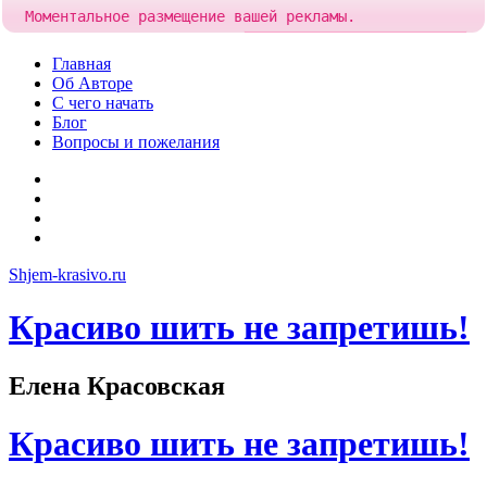
Моментальное размещение вашей рекламы.
Попробовать!
Добавить рекламу за
84 рубля
Skip
Главная
to
Об Авторе
content
С чего начать
Блог
Вопросы и пожелания
YouTube
Pinterest
RSS
Я
ВКонтакте
Shjem-krasivo.ru
Красиво шить не запретишь!
Елена Красовская
Красиво шить не запретишь!