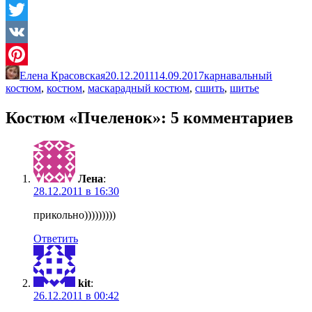
Odnoklassniki
Twitter
VK
Елена Красовская
20.12.2011
14.09.2017
карнавальный
Pinterest
костюм
,
костюм
,
маскарадный костюм
,
сшить
,
шитье
Костюм «Пчеленок»
: 5 комментариев
Лена
:
28.12.2011 в 16:30
прикольно)))))))))
Ответить
kit
:
26.12.2011 в 00:42