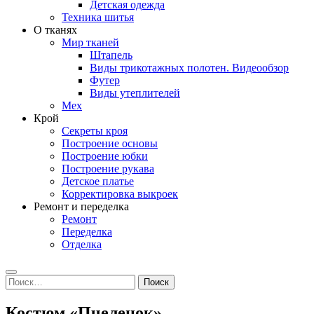
Детская одежда
Техника шитья
О тканях
Мир тканей
Штапель
Виды трикотажных полотен. Видеообзор
Футер
Виды утеплителей
Мех
Крой
Секреты кроя
Построение основы
Построение юбки
Построение рукава
Детское платье
Корректировка выкроек
Ремонт и переделка
Ремонт
Переделка
Отделка
Search
Найти:
Костюм «Пчеленок»