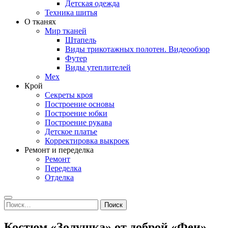
Детская одежда
Техника шитья
О тканях
Мир тканей
Штапель
Виды трикотажных полотен. Видеообзор
Футер
Виды утеплителей
Мех
Крой
Секреты кроя
Построение основы
Построение юбки
Построение рукава
Детское платье
Корректировка выкроек
Ремонт и переделка
Ремонт
Переделка
Отделка
Search
Найти:
Костюм «Золушка» от доброй «Феи»