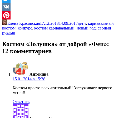
Twitter
VK
Елена Красовская
17.12.2013
14.09.2017
дети
,
карнавальный
Pinterest
костюм
,
конкурс
,
костюм карнавальный
,
новый год
,
своими
руками
Костюм «Золушка» от доброй «Феи»
:
12 комментариев
Антонина
:
15.01.2014 в 15:38
Костюм просто восхитительный! Заслуживает первого
места!!!
Ответить