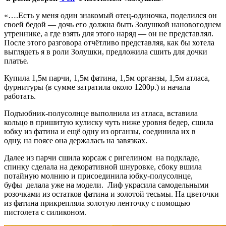
«….Есть у меня один знакомый отец-одиночка, поделился он
своей бедой — дочь его должна быть Золушкой нановогоднем
утреннике, а где взять для этого наряд — он не представлял.
После этого разговора отчётливо представляя, как бы хотела
выглядеть я в роли Золушки, предложила сшить для дочки
платье.
Купила 1,5м парчи, 1,5м фатина, 1,5м органзы, 1,5м атласа,
фурнитуры (в сумме затратила около 1200р.) и начала
работать.
Подъюбник-полусолнце выполнила из атласа, вставила
кольцо в пришитую кулиску чуть ниже уровня бедер, сшила
юбку из фатина и ещё одну из органзы, соединила их в
одну, на поясе она держалась на завязках.
Далее из парчи сшила корсаж с ригелином на подкладе,
спинку сделала на декоративной шнуровке, сбоку вшила
потайную молнию и присоединила юбку-полусолнце,
буфы делала уже на модели. Лиф украсила самодельными
розочками из остатков фатина и золотой тесьмы. На цветочки
из фатина прикрепляла золотую ленточку с помощью
пистолета с силиконом.