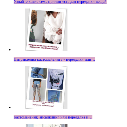
Узнайте какие семь причин есть для переделки вещей
Направления кастомайзинга - переделки или…
Кастомайзинг, апсайклинг или переделка и…