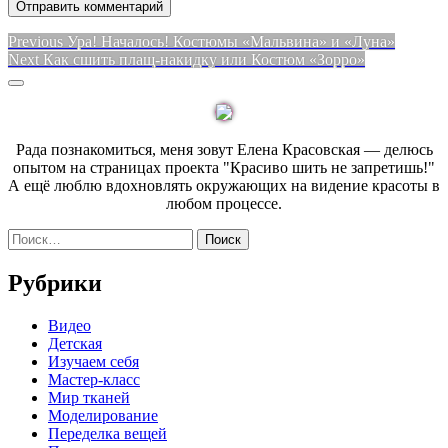
Навигация
Previous
Previous
Ура! Началось! Костюмы «Мальвина» и «Луна»
Next
post:
Next
Как сшить плащ-накидку или Костюм «Зорро»
по
post:
Sidebar
записям
Рада познакомиться, меня зовут Елена Красовская — делюсь
опытом на страницах проекта "Красиво шить не запретишь!"
А ещё люблю вдохновлять окружающих на видение красоты в
любом процессе.
Найти:
Рубрики
Видео
Детская
Изучаем себя
Мастер-класс
Мир тканей
Моделирование
Переделка вещей