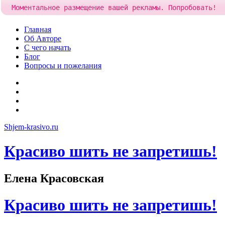
Моментальное размещение вашей рекламы. Попробовать!
Skip
Главная
to
Об Авторе
content
С чего начать
Блог
Вопросы и пожелания
YouTube
Pinterest
RSS
Я
ВКонтакте
Shjem-krasivo.ru
Красиво шить не запретишь!
Елена Красовская
Красиво шить не запретишь!