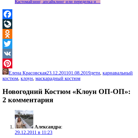
Кастомайзинг, апсайклинг или переделка и…
Facebook
LiveJournal
Odnoklassniki
Twitter
VK
Елена Красовская
23.12.2011
01.08.2019
дети
,
карнавальный
Pinterest
костюм
,
клоун
,
маскарадный костюм
Новогодний Костюм «Клоун ОП-ОП»
:
2 комментария
Александра
:
29.12.2011 в 11:23