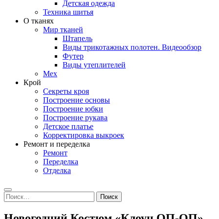
Детская одежда
Техника шитья
О тканях
Мир тканей
Штапель
Виды трикотажных полотен. Видеообзор
Футер
Виды утеплителей
Мех
Крой
Секреты кроя
Построение основы
Построение юбки
Построение рукава
Детское платье
Корректировка выкроек
Ремонт и переделка
Ремонт
Переделка
Отделка
Search
Найти:
Новогодний Костюм «Клоун ОП-ОП»