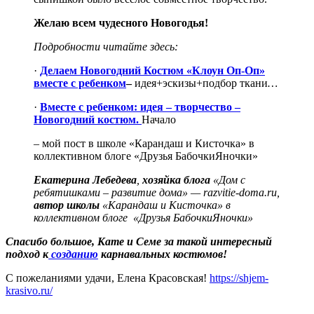
Желаю всем чудесного Новогодья!
Подробности читайте здесь:
·
Делаем Новогодний Костюм «Клоун Оп-Оп»
вместе с ребенком
–
идея+эскизы+подбор ткани
…
·
Вместе с ребенком: идея – творчество –
Новогодний костюм.
Начало
– мой пост в школе «Карандаш и Кисточка» в
коллективном блоге «Друзья БабочкиЯночки»
Екатерина Лебедева
,
хозяйка блога
«Дом с
ребятишками – развитие дома» — razvitie-doma.ru,
автор школы
«Карандаш и Кисточка» в
коллективном блоге «Друзья БабочкиЯночки»
Спасибо большое, Кате и Семе за такой интересный
подход к
созданию
карнавальных костюмов!
С пожеланиями удачи, Елена Красовская!
https://shjem-
krasivo.ru/