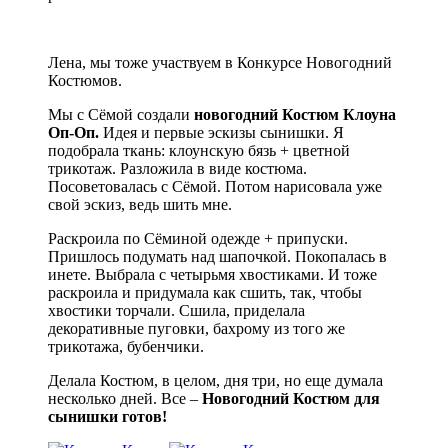
Лена, мы тоже участвуем в Конкурсе Новогодний
Костюмов.
Мы с Сёмой создали
новогодний Костюм Клоуна
Оп-Оп.
Идея и первые эскизы сынишки. Я
подобрала ткань: клоунскую бязь + цветной
трикотаж. Разложила в виде костюма.
Посоветовалась с Сёмой. Потом нарисовала уже
свой эскиз, ведь шить мне.
Раскроила по Сёминой одежде + припуски.
Пришлось подумать над шапочкой. Покопалась в
инете. Выбрала с четырьмя хвостиками. И тоже
раскроила и придумала как сшить, так, чтобы
хвостики торчали. Сшила, приделала
декоративные пуговки, бахрому из того же
трикотажа, бубенчики.
Делала Костюм, в целом, дня три, но еще думала
несколько дней. Все –
Новогодний Костюм для
сынишки готов!