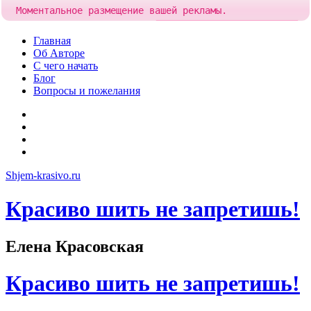
Моментальное размещение вашей рекламы.
Попробовать!
Добавить рекламу за
83 рубля
Skip
Главная
to
Об Авторе
content
С чего начать
Блог
Вопросы и пожелания
YouTube
Pinterest
RSS
Я
ВКонтакте
Shjem-krasivo.ru
Красиво шить не запретишь!
Елена Красовская
Красиво шить не запретишь!