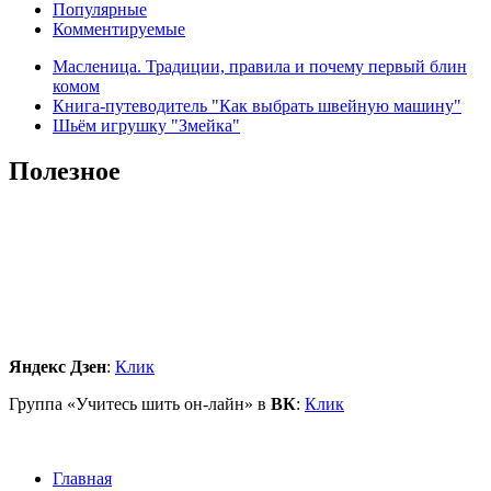
Популярные
Комментируемые
Масленица. Традиции, правила и почему первый блин
комом
Книга-путеводитель "Как выбрать швейную машину"
Шьём игрушку "Змейка"
Полезное
Яндекс Дзен
:
Клик
Группа «Учитесь шить он-лайн» в
ВК
:
Клик
Главная