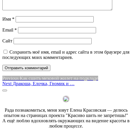
Имя
*
Email
*
Сайт
Сохранить моё имя, email и адрес сайта в этом браузере для
последующих моих комментариев.
Навигация
Previous
Previous
Как сшить меховой жилет на подкладе
Next
post:
Next
Дракоша, Елочка, Гномик и …
по
post:
Sidebar
записям
Рада познакомиться, меня зовут Елена Красовская — делюсь
опытом на страницах проекта "Красиво шить не запретишь!"
А ещё люблю вдохновлять окружающих на видение красоты в
любом процессе.