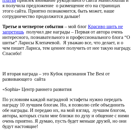
платья
привлек внимание рукодельного сайта MasterJournal и
я получила предложение о размещение его на страницах
этого сайта. Приятно познакомится, быть может, наше
сотрудничество продолжится дальше!
Третье и четвертое события
– мой блог
Красиво шить не
запретишь
получил две награды – Первая от автора очень
интересного, познавательного и профессионального блога “О
шитье” Ларисы Клепачевой. Я уважаю все, что делает, и о
чем пишет Лариса, тем ценнее получить от нее такую награду.
Спасибо!
И вторая награда – это Кубок признания The Best от
развивающего сайта
«Sophia» Центр раннего развития
По условиям каждой наградной эстафеты нужно передать
награду 10 лучшим блогам. Но, я позволю себе объединить
обе награды. И передаю их, на мой взгляд, лучшим блогом,
авторы, которых стали мне близки по духу и общение с ними
очень приятно. Я думаю, пусть будет меньше друзей, но они
будут настоящие!