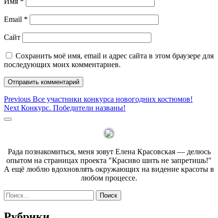
Имя
*
Email
*
Сайт
Сохранить моё имя, email и адрес сайта в этом браузере для
последующих моих комментариев.
Навигация
Previous
Previous
Все участники конкурса новогодних костюмов!
Next
post:
Next
Конкурс. Победители названы!
по
post:
Sidebar
записям
Рада познакомиться, меня зовут Елена Красовская — делюсь
опытом на страницах проекта "Красиво шить не запретишь!"
А ещё люблю вдохновлять окружающих на видение красоты в
любом процессе.
Найти:
Рубрики