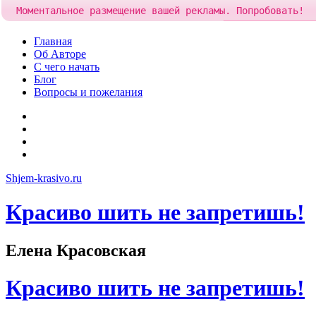
Моментальное размещение вашей рекламы. Попробовать!
Добавить рекламу
Skip
Главная
to
Об Авторе
content
С чего начать
Блог
Вопросы и пожелания
YouTube
Pinterest
RSS
Я
ВКонтакте
Shjem-krasivo.ru
Красиво шить не запретишь!
Елена Красовская
Красиво шить не запретишь!