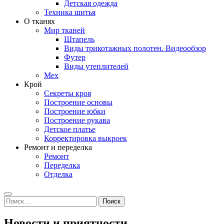
Детская одежда
Техника шитья
О тканях
Мир тканей
Штапель
Виды трикотажных полотен. Видеообзор
Футер
Виды утеплителей
Мех
Крой
Секреты кроя
Построение основы
Построение юбки
Построение рукава
Детское платье
Корректировка выкроек
Ремонт и переделка
Ремонт
Переделка
Отделка
Search
Найти:
Новости и приятности