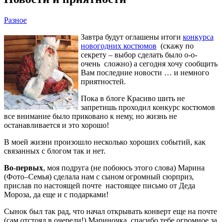
Разное
Завтра будут оглашены итоги
конкурса
новогодних костюмов
(скажу по
секрету – выбор сделать было о-о-
очень сложно) а сегодня хочу сообщить
Вам последние новости … и немного
приятностей.
Пока в блоге Красиво шить не
запретишь проходил конкурс костюмов
все внимание было приковано к нему, но жизнь не
останавливается и это хорошо!
В моей жизни произошло несколько хороших событий, как
связанных с блогом так и нет.
Во-первых
, моя подруга (не побоюсь этого слова) Марина
(Фото–Семья) сделала нам с сыном огромный сюрприз,
прислав по настоящей почте настоящее письмо от Деда
Мороза, да еще и с подарками!
Сынок был так рад, что начал открывать конверт еще на почте
(сам отстоял в очереди!) Мариночка, спасибо тебе огромное за