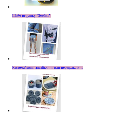
Шьём игрушку "Змейка"
Кастомайзинг, апсайклинг или переделка и…