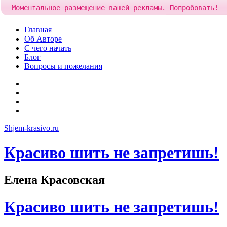
Моментальное размещение вашей рекламы. Попробовать!
Добавить рекла
Skip
Главная
to
Об Авторе
content
С чего начать
Блог
Вопросы и пожелания
YouTube
Pinterest
RSS
Я
ВКонтакте
Shjem-krasivo.ru
Красиво шить не запретишь!
Елена Красовская
Красиво шить не запретишь!