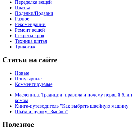
Переделка вещей
Платья
Поделки/Подарки
Разное
Рекомендации
Ремонт вещей
Секреты кроя
Техника шитья
Трикотаж
Статьи на сайте
Новые
Популярные
Комментируемые
Масленица. Традиции, правила и почему первый блин
комом
Книга-путеводитель "Как выбрать швейную машину"
Шьём игрушку "Змейка"
Полезное