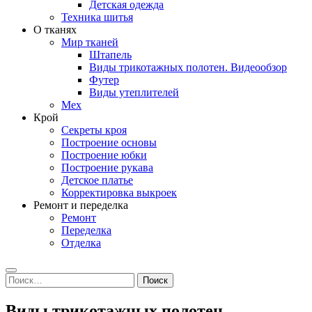
Детская одежда
Техника шитья
О тканях
Мир тканей
Штапель
Виды трикотажных полотен. Видеообзор
Футер
Виды утеплителей
Мех
Крой
Секреты кроя
Построение основы
Построение юбки
Построение рукава
Детское платье
Корректировка выкроек
Ремонт и переделка
Ремонт
Переделка
Отделка
Search
Найти:
Виды трикотажных полотен.