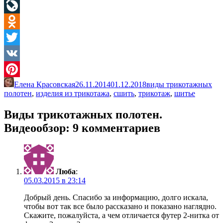
Facebook
LiveJournal
Odnoklassniki
Twitter
VK
Елена Красовская
26.11.2014
01.12.2018
виды трикотажных
Pinterest
полотен
,
изделия из трикотажа
,
сшить
,
трикотаж
,
шитье
Виды трикотажных полотен.
Видеообзор
: 9 комментариев
Люба
:
05.03.2015 в 23:14
Добрый день. Спасибо за информацию, долго искала,
чтобы вот так все было рассказано и показано наглядно.
Скажите, пожалуйста, а чем отличается футер 2-нитка от