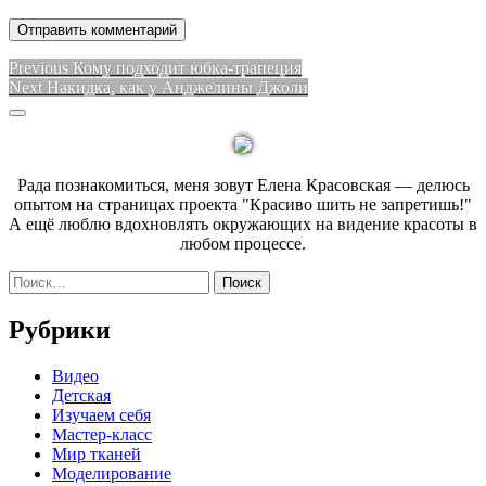
Навигация
Previous
Previous
Кому подходит юбка-трапеция
Next
post:
Next
Накидка, как у Анджелины Джоли
по
post:
Sidebar
записям
Рада познакомиться, меня зовут Елена Красовская — делюсь
опытом на страницах проекта "Красиво шить не запретишь!"
А ещё люблю вдохновлять окружающих на видение красоты в
любом процессе.
Найти:
Рубрики
Видео
Детская
Изучаем себя
Мастер-класс
Мир тканей
Моделирование