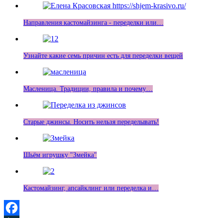
Направления кастомайзинга - переделки или…
Узнайте какие семь причин есть для переделки вещей
Масленица. Традиции, правила и почему…
Старые джинсы. Носить нельзя переделывать!
Шьём игрушку "Змейка"
Кастомайзинг, апсайклинг или переделка и…