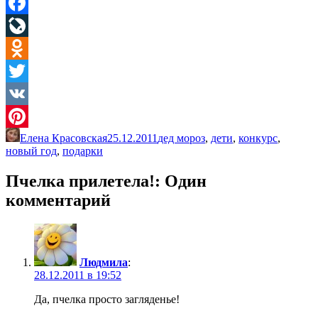
Facebook
LiveJournal
Odnoklassniki
Twitter
VK
Елена Красовская
25.12.2011
дед мороз
,
дети
,
конкурс
,
Pinterest
новый год
,
подарки
Пчелка прилетела!
: Один
комментарий
Людмила
:
28.12.2011 в 19:52
Да, пчелка просто загляденье!