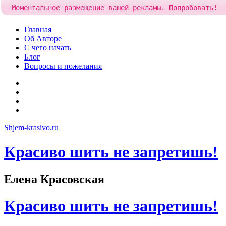
Моментальное размещение вашей рекламы. Попробовать!
Добавить рекламу за
84 рубля
Skip
Главная
to
Об Авторе
content
С чего начать
Блог
Вопросы и пожелания
YouTube
Pinterest
RSS
Я
ВКонтакте
Shjem-krasivo.ru
Красиво шить не запретишь!
Елена Красовская
Красиво шить не запретишь!