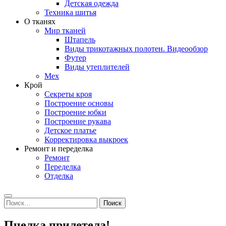
Детская одежда
Техника шитья
О тканях
Мир тканей
Штапель
Виды трикотажных полотен. Видеообзор
Футер
Виды утеплителей
Мех
Крой
Секреты кроя
Построение основы
Построение юбки
Построение рукава
Детское платье
Корректировка выкроек
Ремонт и переделка
Ремонт
Переделка
Отделка
Search
Найти:
Пчелка прилетела!