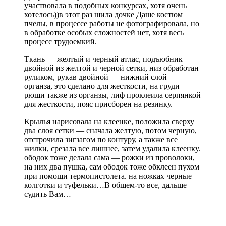
участвовала в подобных конкурсах, хотя очень
хотелось))в этот раз шила дочке Даше костюм
пчелы, в процессе работы не фотографировала, но
в обработке особых сложностей нет, хотя весь
процесс трудоемкий.
Ткань — желтый и черный атлас, подъюбник
двойной из желтой и черной сетки, низ обработан
руликом, рукав двойной — нижний слой —
органза, это сделано для жесткости, на груди
рюши также из органзы, лиф проклеила серпянкой
для жесткости, пояс присборен на резинку.
Крылья нарисовала на клеенке, положила сверху
два слоя сетки — сначала желтую, потом черную,
отстрочила зигзагом по контуру, а также все
жилки, срезала все лишнее, затем удалила клеенку.
ободок тоже делала сама — рожки из проволоки,
на них два пушка, сам ободок тоже обклеен пухом
при помощи термопистолета. на ножках черные
колготки и туфельки…В общем-то все, дальше
судить Вам…