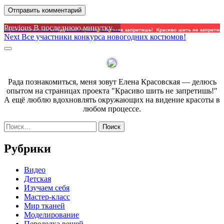
Навигация
Previous
Previous
В последнюю минутку…
Next
post:
Next
Все участники конкурса новогодних костюмов!
по
post:
Sidebar
записям
Рада познакомиться, меня зовут Елена Красовская — делюсь
опытом на страницах проекта "Красиво шить не запретишь!"
А ещё люблю вдохновлять окружающих на видение красоты в
любом процессе.
Найти:
Рубрики
Видео
Детская
Изучаем себя
Мастер-класс
Мир тканей
Моделирование
Переделка вещей