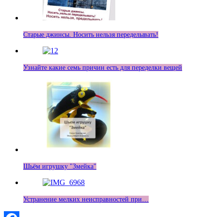
Старые джинсы. Носить нельзя переделывать!
Узнайте какие семь причин есть для переделки вещей
Шьём игрушку "Змейка"
Устранение мелких неисправностей при…