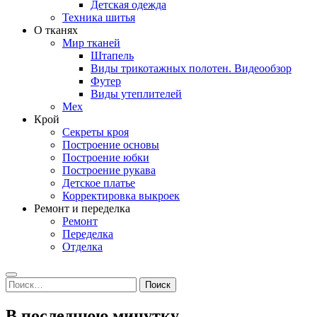
Детская одежда
Техника шитья
О тканях
Мир тканей
Штапель
Виды трикотажных полотен. Видеообзор
Футер
Виды утеплителей
Мех
Крой
Секреты кроя
Построение основы
Построение юбки
Построение рукава
Детское платье
Корректировка выкроек
Ремонт и переделка
Ремонт
Переделка
Отделка
Search
Найти:
В последнюю минутку…