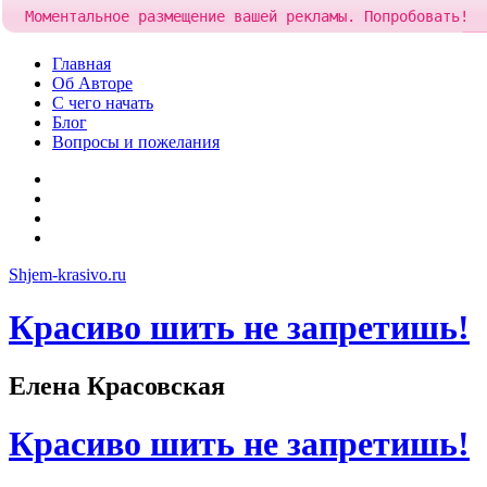
Моментальное размещение вашей рекламы. Попробовать!
Skip
Главная
to
Об Авторе
content
С чего начать
Блог
Вопросы и пожелания
YouTube
Pinterest
RSS
Я
ВКонтакте
Shjem-krasivo.ru
Красиво шить не запретишь!
Елена Красовская
Красиво шить не запретишь!