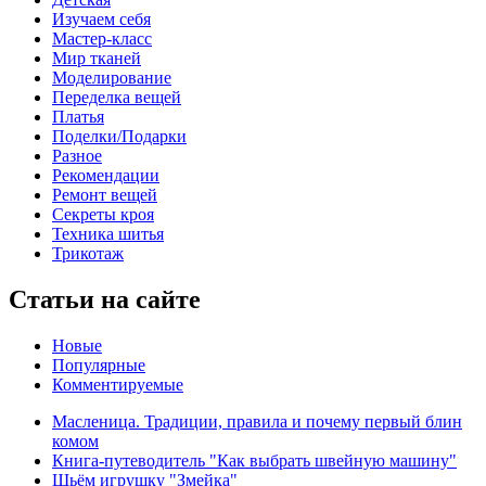
Изучаем себя
Мастер-класс
Мир тканей
Моделирование
Переделка вещей
Платья
Поделки/Подарки
Разное
Рекомендации
Ремонт вещей
Секреты кроя
Техника шитья
Трикотаж
Статьи на сайте
Новые
Популярные
Комментируемые
Масленица. Традиции, правила и почему первый блин
комом
Книга-путеводитель "Как выбрать швейную машину"
Шьём игрушку "Змейка"