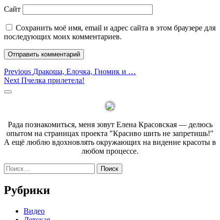
Сайт
Сохранить моё имя, email и адрес сайта в этом браузере для
последующих моих комментариев.
Навигация
Previous
Previous
Дракоша, Елочка, Гномик и …
Next
post:
Next
Пчелка прилетела!
по
post:
Sidebar
записям
Рада познакомиться, меня зовут Елена Красовская — делюсь
опытом на страницах проекта "Красиво шить не запретишь!"
А ещё люблю вдохновлять окружающих на видение красоты в
любом процессе.
Найти:
Рубрики
Видео
Детская