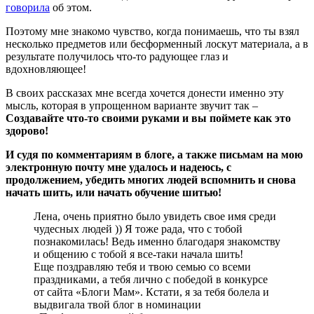
говорила
об этом.
Поэтому мне знакомо чувство, когда понимаешь, что ты взял
несколько предметов или бесформенный лоскут материала, а в
результате получилось что-то радующее глаз и
вдохновляющее!
В своих рассказах мне всегда хочется донести именно эту
мысль, которая в упрощенном варианте звучит так –
Создавайте что-то своими руками и вы поймете как это
здорово!
И судя по комментариям в блоге, а также письмам на мою
электронную почту мне удалось и надеюсь, с
продолжением, убедить многих людей вспомнить и снова
начать шить, или начать обучение шитью!
Лена, очень приятно было увидеть свое имя среди
чудесных людей )) Я тоже рада, что с тобой
познакомилась! Ведь именно благодаря знакомству
и общению с тобой я все-таки начала шить!
Еще поздравляю тебя и твою семью со всеми
праздниками, а тебя лично с победой в конкурсе
от сайта «Блоги Мам». Кстати, я за тебя болела и
выдвигала твой блог в номинации