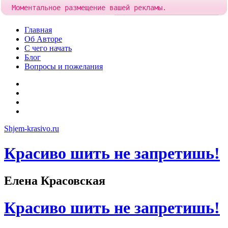
Моментальное размещение вашей рекламы.
Попробовать!
Добавить рекламу за
84 рубля
Skip
Главная
to
Об Авторе
content
С чего начать
Блог
Вопросы и пожелания
YouTube
Pinterest
RSS
Я
ВКонтакте
Shjem-krasivo.ru
Красиво шить не запретишь!
Елена Красовская
Красиво шить не запретишь!