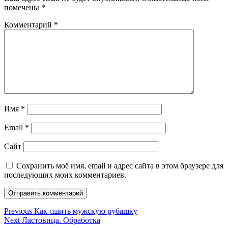
помечены
*
Комментарий
*
Имя
*
Email
*
Сайт
Сохранить моё имя, email и адрес сайта в этом браузере для
последующих моих комментариев.
Навигация
Previous
Previous
Как сшить мужскую рубашку
Next
post:
Next
Ластовица. Обработка
по