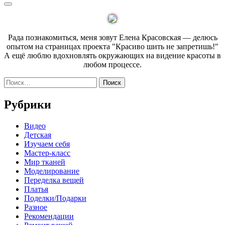
post:
Sidebar
записям
Рада познакомиться, меня зовут Елена Красовская — делюсь
опытом на страницах проекта "Красиво шить не запретишь!"
А ещё люблю вдохновлять окружающих на видение красоты в
любом процессе.
Найти:
Рубрики
Видео
Детская
Изучаем себя
Мастер-класс
Мир тканей
Моделирование
Переделка вещей
Платья
Поделки/Подарки
Разное
Рекомендации