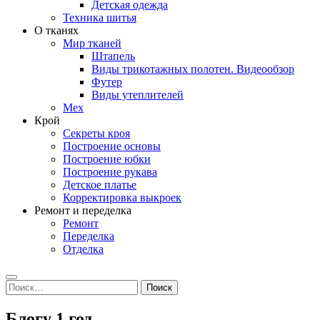
Детская одежда
Техника шитья
О тканях
Мир тканей
Штапель
Виды трикотажных полотен. Видеообзор
Футер
Виды утеплителей
Мех
Крой
Секреты кроя
Построение основы
Построение юбки
Построение рукава
Детское платье
Корректировка выкроек
Ремонт и переделка
Ремонт
Переделка
Отделка
Search
Найти:
Блогу 1 год