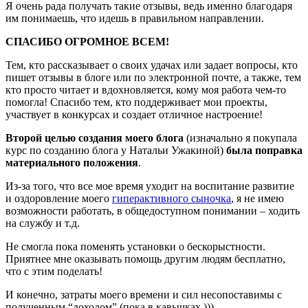
Я очень рада получать такие отзывы, ведь именно благодаря
им понимаешь, что идешь в правильном направлении.
СПАСИБО ОГРОМНОЕ ВСЕМ!
Тем, кто рассказывает о своих удачах или задает вопросы, кто
пишет отзывы в блоге или по электронной почте, а также, тем
кто просто читает и вдохновляется, кому моя работа чем-то
помогла! Спасибо тем, кто поддерживает мои проекты,
участвует в конкурсах и создает отличное настроение!
Второй целью создания моего блога
(изначально я покупала
курс по созданию блога у Натальи Ужакиной)
была поправка
материального положения
.
Из-за того, что все мое время уходит на воспитание развитие
и оздоровление моего
гиперактивного сыночка
, я не имею
возможности работать, в общедоступном понимании – ходить
на службу и т.д.
Не смогла пока поменять установки о бескорыстности.
Приятнее мне оказывать помощь другим людям бесплатно,
что с этим поделать!
И конечно, затраты моего времени и сил несопоставимы с
полученным “доходом” (пока в кавычках )))