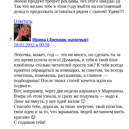
любой продукт требует рекламы, без этого никуда:-)))
Так что желаю тебе в этом году выйти на постоянный
доход и продолжать оставаться рядом с сыном! Удачи!!!
Ответить
Ирина (Дневник мамочки)
:
18.01.2012 в 00:59
Леночка, может, год — это не много, но сделать ты за
это время успела огого! Думаешь, в тебя и твой блог
влюблены столько читателей просто так? К тебе всегда
приятно обращаться за помощью, за советом, ты всегда
ответишь, поможешь, расскажешь, а главное —
подбодришь! После твоих статей хочется идти на
подвиги.
Вот, например, через две недели карнавал у Марианны.
Вчера об этом узнала, и сразу же подумала — надо к
Лене заглянуть, у нее идей валом 🙂
Спасибо тебе, дорогая, за твою энергию, твой позитив,
твои идеи и за то, что заражаешь людей желанием шить
красиво 😉
С годиком тебя!