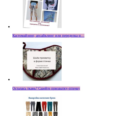
Кастомайзинг, апсайклинг или переделка и…
Осталась ткань? Сшейте прихватку-птичку