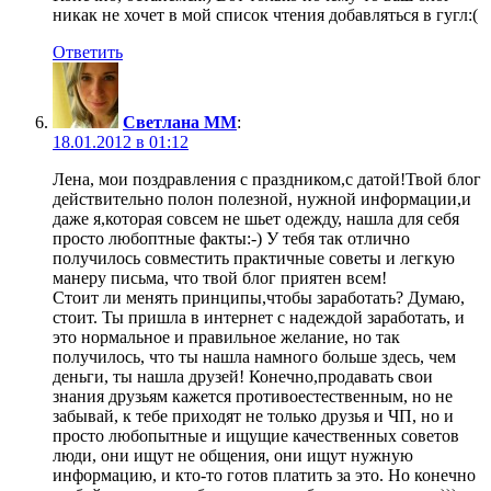
никак не хочет в мой список чтения добавляться в гугл:(
Ответить
Светлана ММ
:
18.01.2012 в 01:12
Лена, мои поздравления с праздником,с датой!Твой блог
действительно полон полезной, нужной информации,и
даже я,которая совсем не шьет одежду, нашла для себя
просто любоптные факты:-) У тебя так отлично
получилось совместить практичные советы и легкую
манеру письма, что твой блог приятен всем!
Стоит ли менять принципы,чтобы заработать? Думаю,
стоит. Ты пришла в интернет с надеждой заработать, и
это нормальное и правильное желание, но так
получилось, что ты нашла намного больше здесь, чем
деньги, ты нашла друзей! Конечно,продавать свои
знания друзьям кажется противоестественным, но не
забывай, к тебе приходят не только друзья и ЧП, но и
просто любопытные и ищущие качественных советов
люди, они ищут не общения, они ищут нужную
информацию, и кто-то готов платить за это. Но конечно