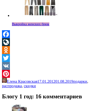
Выкройка женских брюк
Facebook
LiveJournal
Odnoklassniki
Twitter
VK
Елена Красовская
17.01.2012
01.08.2019
подарки
,
Pinterest
распродажа
,
скидки
Блогу 1 год
: 16 комментариев