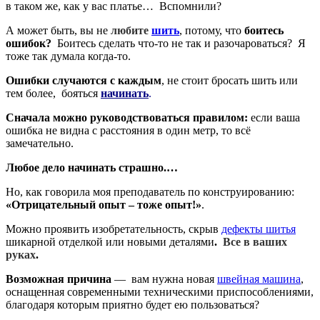
в таком же, как у вас платье… Вспомнили?
А может быть, вы не
любите
шить
, потому, что
боитесь
ошибок?
Боитесь сделать что-то не так и разочароваться? Я
тоже так думала когда-то.
Ошибки случаются с каждым
, не стоит бросать шить или
тем более, бояться
начинать
.
Сначала можно руководствоваться правилом:
если ваша
ошибка не видна с расстояния в один метр, то всё
замечательно.
Любое дело начинать страшно.…
Но, как говорила моя преподаватель по конструированию:
«Отрицательный опыт – тоже опыт!»
.
Можно проявить изобретательность, скрыв
дефекты шитья
шикарной отделкой или новыми деталями
.
Все в ваших
руках
.
Возможная причина
— вам нужна новая
швейная машина
,
оснащенная современными техническими приспособлениями,
благодаря которым приятно будет ею пользоваться?