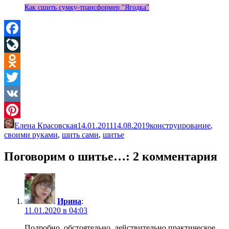
Как сшить сумку-трансформер "Ягодка"
Facebook
LiveJournal
Odnoklassniki
Twitter
VK
Елена Красовская
14.01.2011
14.08.2019
конструирование
,
Pinterest
своими руками
,
шить сами
,
шитье
Поговорим о шитье…
: 2 комментария
Ирина
:
11.01.2020 в 04:03
Подробно, обстоятельно, действительно практическое