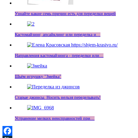
Узнайте какие семь причин есть для переделки вещей
Кастомайзинг, апсайклинг или переделка и…
Направления кастомайзинга - переделки или…
Шьём игрушку "Змейка"
Старые джинсы. Носить нельзя переделывать!
Устранение мелких неисправностей при…