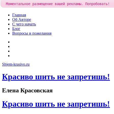
Моментальное размещение вашей рекламы. Попробовать!
Skip
Главная
to
Об Авторе
content
С чего начать
Блог
Вопросы и пожелания
YouTube
Pinterest
RSS
Я
ВКонтакте
Shjem-krasivo.ru
Красиво шить не запретишь!
Елена Красовская
Красиво шить не запретишь!