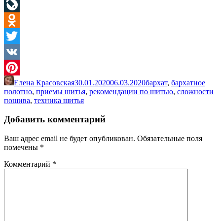
Facebook
LiveJournal
Odnoklassniki
Twitter
VK
Елена Красовская
30.01.2020
06.03.2020
бархат
,
бархатное
Pinterest
полотно
,
приемы шитья
,
рекомендации по шитью
,
сложности
пошива
,
техника шитья
Добавить комментарий
Ваш адрес email не будет опубликован.
Обязательные поля
помечены
*
Комментарий
*