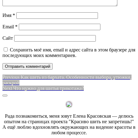
Имя
*
Email
*
Сайт
Сохранить моё имя, email и адрес сайта в этом браузере для
последующих моих комментариев.
Навигация
Previous
Previous
Как шить из бархата. Особенности выбора, утюжки,
post:
раскрой
по
Next
Next
Что нужно для шитья трикотажа?
записям
post:
Sidebar
Рада познакомиться, меня зовут Елена Красовская — делюсь
опытом на страницах проекта "Красиво шить не запретишь!"
А ещё люблю вдохновлять окружающих на видение красоты в
любом процессе.