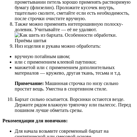
прометывании петель хорошо применять растворимую
бумагу (флизелин). Проложите кусочек внутрь,
тщательно сколите, сметайте если есть необходимость,
после строчки очистите вручную.
Также можно применять нитепрошивную полоску-
долевик. Учитывайте — её не удаляют.
Низ изделия и рукава можно обработать:
вручную потайным швом;
или с применением клеевой паутинки;
манжетой или с применением дополнительных
материалов — кружево, другая ткань, тесьма и т.д.
Примечание:
Машинная строчка по низу сильно
простит вещь. Уместна в спортивном стиле.
Бархат сильно осыпается. Ворсинки остаются везде.
Держите рядом влажную тряпочку или пылесос. Перед
пошивом лучше обметать срезы.
Рекомендации для новичков:
Для начала возьмите современный бархат на
синтетической или смесовой основе.