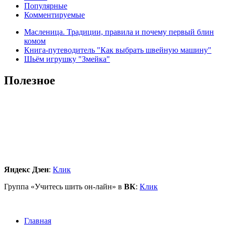
Популярные
Комментируемые
Масленица. Традиции, правила и почему первый блин
комом
Книга-путеводитель "Как выбрать швейную машину"
Шьём игрушку "Змейка"
Полезное
Яндекс Дзен
:
Клик
Группа «Учитесь шить он-лайн» в
ВК
:
Клик
Главная