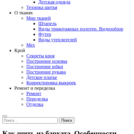
Детская одежда
Техника шитья
О тканях
Мир тканей
Штапель
Виды трикотажных полотен. Видеообзор
Футер
Виды утеплителей
Мех
Крой
Секреты кроя
Построение основы
Построение юбки
Построение рукава
Детское платье
Корректировка выкроек
Ремонт и переделка
Ремонт
Переделка
Отделка
Search
Найти:
Как шить из бархата. Особенности