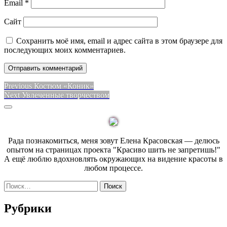
Email
*
Сайт
Сохранить моё имя, email и адрес сайта в этом браузере для
последующих моих комментариев.
Навигация
Previous
Previous
Костюм «Коник»
Next
post:
Next
Увлеченные творчеством
по
post:
Sidebar
записям
Рада познакомиться, меня зовут Елена Красовская — делюсь
опытом на страницах проекта "Красиво шить не запретишь!"
А ещё люблю вдохновлять окружающих на видение красоты в
любом процессе.
Найти:
Рубрики