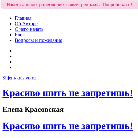
Моментальное размещение вашей рекламы. Попробовать!
Добавить рекламу за
84
Skip
Главная
to
Об Авторе
content
С чего начать
Блог
Вопросы и пожелания
YouTube
Pinterest
RSS
Я
ВКонтакте
Shjem-krasivo.ru
Красиво шить не запретишь!
Елена Красовская
Красиво шить не запретишь!