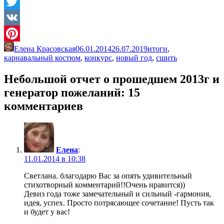
Odnoklassniki
Twitter
VK
Елена Красовская
06.01.2014
26.07.2019
итоги
,
Pinterest
карнавальный костюм
,
конкурс
,
новый год
,
сшить
Небольшой отчет о прошедшем 2013г и
генератор пожеланий
: 15
комментариев
Елена
:
11.01.2014 в 10:38
Светлана. благодарю Вас за опять удивительный
стихотворный комментарий!!Очень нравится))
Девиз года тоже замечательный и сильный -гармония,
идея, успех. Просто потрясающее сочетание! Пусть так
и будет у вас!