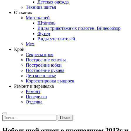
Детская одежда
Техника шитья
О тканях
Мир тканей
Штапель
Виды трикотажных полотен. Видеообзор
Футер
Виды утеплителей
Мех
Крой
Секреты кроя
Построение основы
Построение юбки
Построение рукава
Детское платье
Корректировка выкроек
Ремонт и переделка
Ремонт
Переделка
Отделка
Search
Найти:
Небольшой отчет о прошедшем 2013г и