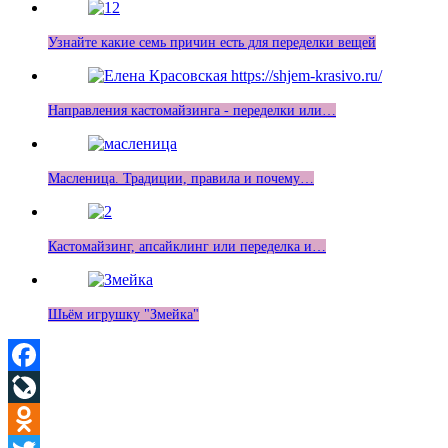
Узнайте какие семь причин есть для переделки вещей
Направления кастомайзинга - переделки или…
Масленица. Традиции, правила и почему…
Кастомайзинг, апсайклинг или переделка и…
Шьём игрушку "Змейка"
Facebook
LiveJournal