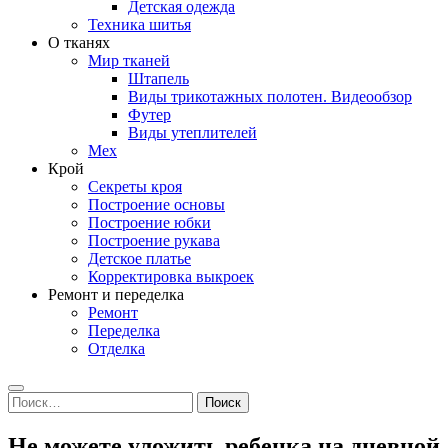
Детская одежда
Техника шитья
О тканях
Мир тканей
Штапель
Виды трикотажных полотен. Видеообзор
Футер
Виды утеплителей
Мех
Крой
Секреты кроя
Построение основы
Построение юбки
Построение рукава
Детское платье
Корректировка выкроек
Ремонт и переделка
Ремонт
Переделка
Отделка
Search
Найти:
Не можете уложить ребенка на дневной