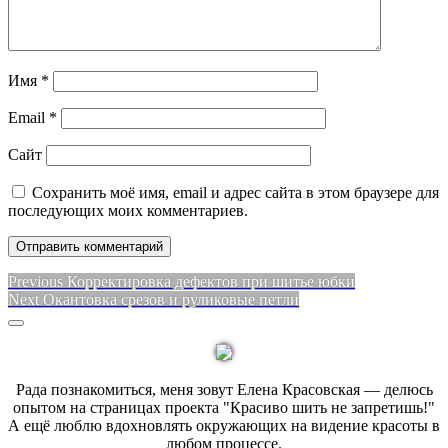
Имя
*
Email
*
Сайт
Сохранить моё имя, email и адрес сайта в этом браузере для
последующих моих комментариев.
Навигация
Previous
Previous
Корректировка дефектов при шитье юбки
Next
post:
Next
Окантовка срезов и руликовые петли
по
post:
Sidebar
записям
Рада познакомиться, меня зовут Елена Красовская — делюсь
опытом на страницах проекта "Красиво шить не запретишь!"
А ещё люблю вдохновлять окружающих на видение красоты в
любом процессе.