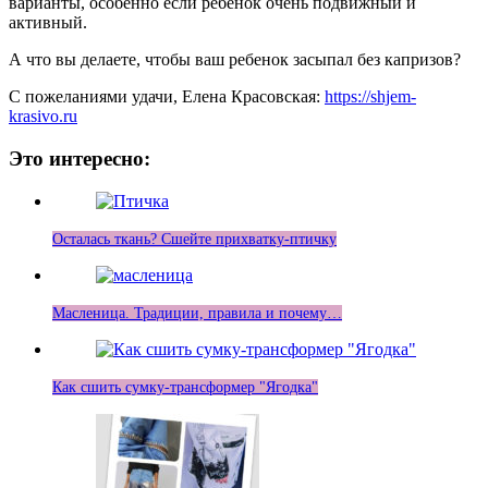
варианты, особенно если ребенок очень подвижный и
активный.
А что вы делаете, чтобы ваш ребенок засыпал без капризов?
С пожеланиями удачи, Елена Красовская:
https://shjem-
krasivo.ru
Это интересно:
Осталась ткань? Сшейте прихватку-птичку
Масленица. Традиции, правила и почему…
Как сшить сумку-трансформер "Ягодка"