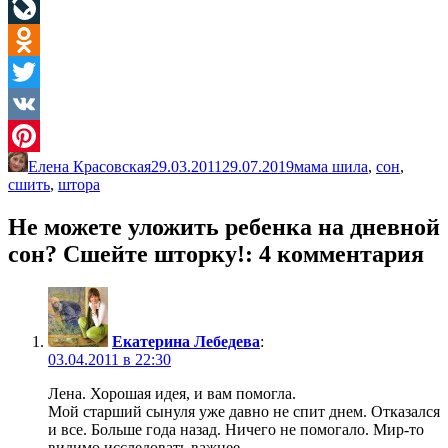
Facebook
LiveJournal
Odnoklassniki
Twitter
VK
Елена Красовская
29.03.2011
29.07.2019
мама шила
,
сон
,
Pinterest
сшить
,
штора
Не можете уложить ребенка на дневной
сон? Сшейте шторку!
: 4 комментария
Екатерина Лебедева
:
03.04.2011 в 22:30
Лена. Хорошая идея, и вам помогла.
Мой старший сынуля уже давно не спит днем. Отказался
и все. Больше года назад. Ничего не помогало. Мир-то
видимо исследовать важнее.