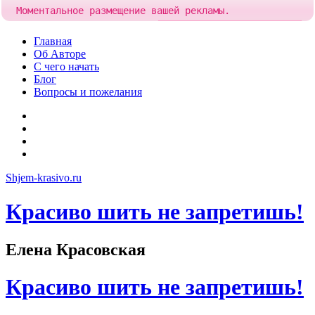
Моментальное размещение вашей рекламы.
Попробовать!
Добавить рекламу за
84 рубля
Skip
Главная
to
Об Авторе
content
С чего начать
Блог
Вопросы и пожелания
YouTube
Pinterest
RSS
Я
ВКонтакте
Shjem-krasivo.ru
Красиво шить не запретишь!
Елена Красовская
Красиво шить не запретишь!