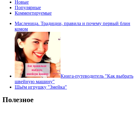
Новые
Популярные
Комментируемые
Масленица. Традиции, правила и почему первый блин
комом
Книга-путеводитель "Как выбрать
швейную машину"
Шьём игрушку "Змейка"
Полезное