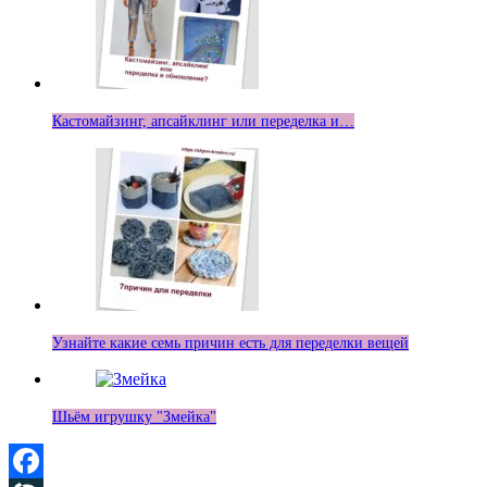
Кастомайзинг, апсайклинг или переделка и…
Узнайте какие семь причин есть для переделки вещей
Шьём игрушку "Змейка"