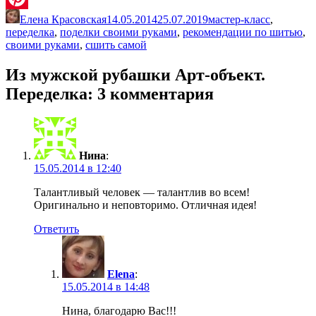
Елена Красовская
14.05.2014
25.07.2019
мастер-класс
,
Pinterest
переделка
,
поделки своими руками
,
рекомендации по шитью
,
своими руками
,
сшить самой
Из мужской рубашки Арт-объект.
Переделка
: 3 комментария
Нина
:
15.05.2014 в 12:40
Талантливый человек — талантлив во всем!
Оригинально и неповторимо. Отличная идея!
Ответить
Elena
:
15.05.2014 в 14:48
Нина, благодарю Вас!!!