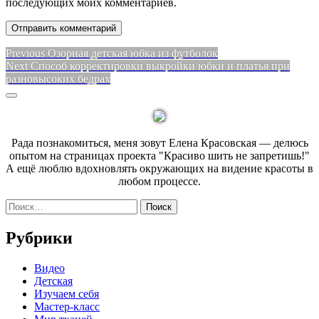
последующих моих комментариев.
Навигация
Previous
Previous
Озорная детская юбка из футболок
Next
post:
Next
Способ корректировки выкройки юбки и платья при
по
post:
разновысоких бедрах
записям
Sidebar
Рада познакомиться, меня зовут Елена Красовская — делюсь
опытом на страницах проекта "Красиво шить не запретишь!"
А ещё люблю вдохновлять окружающих на видение красоты в
любом процессе.
Найти:
Рубрики
Видео
Детская
Изучаем себя
Мастер-класс