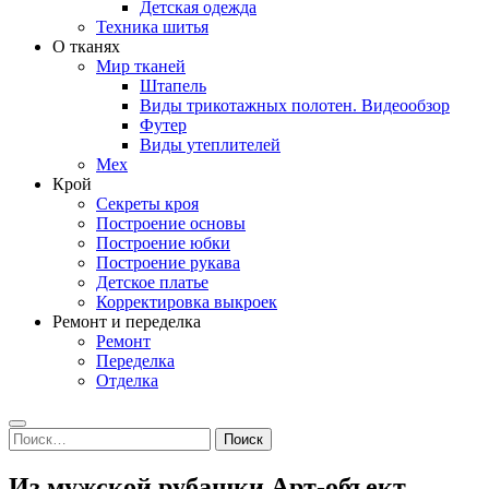
Детская одежда
Техника шитья
О тканях
Мир тканей
Штапель
Виды трикотажных полотен. Видеообзор
Футер
Виды утеплителей
Мех
Крой
Секреты кроя
Построение основы
Построение юбки
Построение рукава
Детское платье
Корректировка выкроек
Ремонт и переделка
Ремонт
Переделка
Отделка
Search
Найти:
Из мужской рубашки Арт-объект.