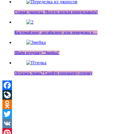
Старые джинсы. Носить нельзя переделывать!
Кастомайзинг, апсайклинг или переделка и…
Шьём игрушку "Змейка"
Осталась ткань? Сшейте прихватку-птичку
Facebook
LiveJournal
Odnoklassniki
Twitter
VK