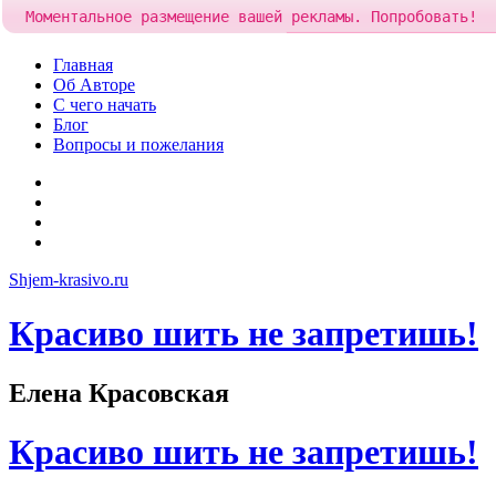
Моментальное размещение вашей рекламы. Попробовать!
Добавить рекламу за
85 руб
Skip
Главная
to
Об Авторе
content
С чего начать
Блог
Вопросы и пожелания
YouTube
Pinterest
RSS
Я
ВКонтакте
Shjem-krasivo.ru
Красиво шить не запретишь!
Елена Красовская
Красиво шить не запретишь!