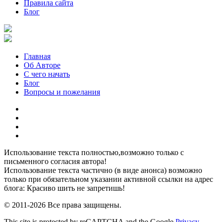
Правила сайта
Блог
Главная
Об Авторе
С чего начать
Блог
Вопросы и пожелания
YouTube
Pinterest
RSS
Я
ВКонтакте
Использование текста полностью,возможно только с
письменного согласия автора!
Использование текста частично (в виде анонса) возможно
только при обязательном указании активной ссылки на адрес
блога: Красиво шить не запретишь!
© 2011-2026 Все права защищены.
This site is protected by reCAPTCHA and the Google
Privacy