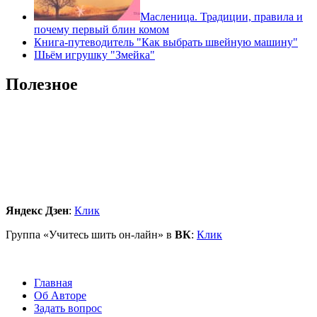
Масленица. Традиции, правила и
почему первый блин комом
Книга-путеводитель "Как выбрать швейную машину"
Шьём игрушку "Змейка"
Полезное
Яндекс Дзен
:
Клик
Группа «Учитесь шить он-лайн» в
ВК
:
Клик
Главная
Об Авторе
Задать вопрос