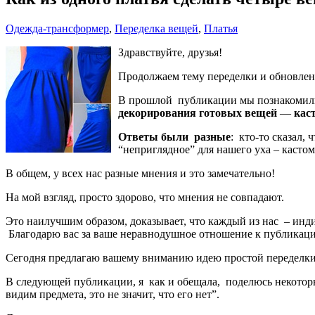
Одежда-трансформер
,
Переделка вещей
,
Платья
Здравствуйте, друзья!
Продолжаем тему переделки и обновлен
В прошлой публикации мы познакомил
декорирования готовых вещей
—
кас
Ответы были разные
: кто-то сказал,
“неприглядное” для нашего уха – кастом
В общем, у всех нас разные мнения и это замечательно!
На мой взгляд, просто здорово, что мнения не совпадают.
Это наилучшим образом, доказывает, что каждый из нас – инди
Благодарю вас за ваше неравнодушное отношение к публикац
Сегодня предлагаю вашему вниманию идею простой переделк
В следующей публикации, я как и обещала, поделюсь некоторы
видим предмета, это не значит, что его нет”.