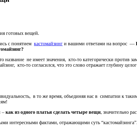
ия готовых вещей.
ись с понятием
кастомайзинг
и вашими ответами на вопрос —
томайзинг?
 что название не имеет значения, кто-то категорически против 
айзинг, кто-то согласился, что это слово отражает глубину цело
видуальность, в то же время, объединяя нас в симпатии к таки
иям!
и –
как из одного платья сделать четыре вещи
, значительно ра
ми интересными фактами, отражающими суть “кастомайзинга”. В