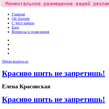
Моментальное размещение вашей рекла
Skip
Главная
to
Об Авторе
content
С чего начать
Блог
Вопросы и пожелания
YouTube
Pinterest
RSS
Я
ВКонтакте
Shjem-krasivo.ru
Красиво шить не запретишь!
Елена Красовская
Красиво шить не запретишь!