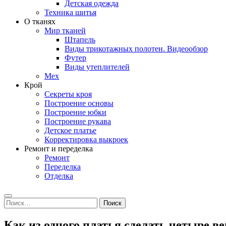
Детская одежда
Техника шитья
О тканях
Мир тканей
Штапель
Виды трикотажных полотен. Видеообзор
Футер
Виды утеплителей
Мех
Крой
Секреты кроя
Построение основы
Построение юбки
Построение рукава
Детское платье
Корректировка выкроек
Ремонт и переделка
Ремонт
Переделка
Отделка
Search
Найти:
Как из одного платья сделать четыре в