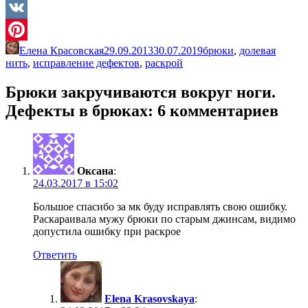
Twitter
VK
Елена Красовская
29.09.2013
30.07.2019
брюки
,
долевая
Pinterest
нить
,
исправление дефектов
,
раскрой
Брюки закручиваются вокруг ноги.
Дефекты в брюках
: 6 комментариев
Оксана
:
24.03.2017 в 15:02
Большое спасибо за мк буду исправлять свою ошибку.
Раскараивала мужу брюки по старым джинсам, видимо
допустила ошибку при раскрое
Ответить
Elena Krasovskaya
: