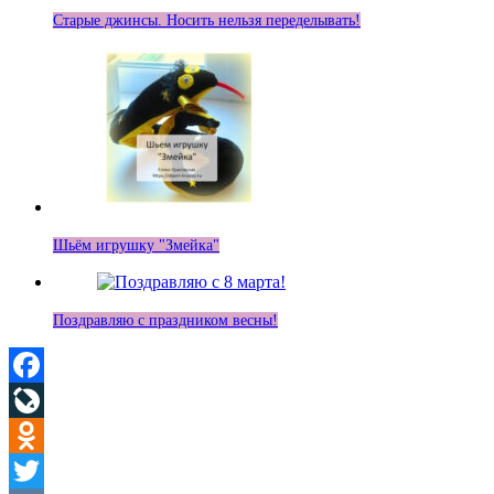
Старые джинсы. Носить нельзя переделывать!
Шьём игрушку "Змейка"
Поздравляю с праздником весны!
Facebook
LiveJournal
Odnoklassniki