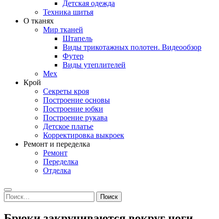
Детская одежда
Техника шитья
О тканях
Мир тканей
Штапель
Виды трикотажных полотен. Видеообзор
Футер
Виды утеплителей
Мех
Крой
Секреты кроя
Построение основы
Построение юбки
Построение рукава
Детское платье
Корректировка выкроек
Ремонт и переделка
Ремонт
Переделка
Отделка
Search
Найти:
Брюки закручиваются вокруг ноги.