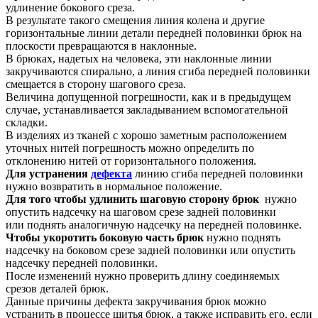
удлинение бокового среза.
В результате такого смещения линия колена и другие
горизонтальные линии детали передней половинки брюк на
плоскости превращаются в наклонные.
В брюках, надетых на человека, эти наклонные линии
закручиваются спирально, а линия сгиба передней половинки
смещается в сторону шагового среза.
Величина допущенной погрешности, как и в предыдущем
случае, устанавливается закладыванием вспомогательной
складки.
В изделиях из тканей с хорошо заметным расположением
уточных нитей погрешность можно определить по
отклонению нитей от горизонтального положения.
Для устранения
дефекта
линию сгиба передней половинки
нужно возвратить в нормальное положение.
Для того чтобы удлинить шаговую сторону брюк
нужно
опустить надсечку на шаговом срезе задней половинки
или поднять аналогичную надсечку на передней половинке.
Чтобы укоротить боковую часть брюк
нужно поднять
надсечку на боковом срезе задней половинки или опустить
надсечку передней половинки.
После изменений нужно проверить длину соединяемых
срезов деталей брюк.
Данные причины дефекта закручивания брюк можно
устранить в процессе шитья брюк, а также исправить его, если