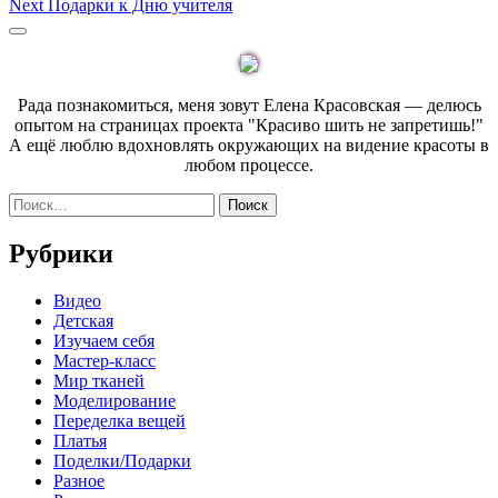
Next
post:
Next
Подарки к Дню учителя
по
post:
Sidebar
записям
Рада познакомиться, меня зовут Елена Красовская — делюсь
опытом на страницах проекта "Красиво шить не запретишь!"
А ещё люблю вдохновлять окружающих на видение красоты в
любом процессе.
Найти:
Рубрики
Видео
Детская
Изучаем себя
Мастер-класс
Мир тканей
Моделирование
Переделка вещей
Платья
Поделки/Подарки
Разное