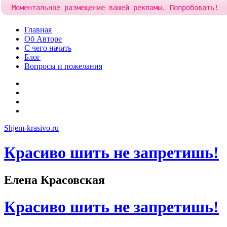
Моментальное размещение вашей рекламы. Попробовать!
Добавить
Skip
Главная
to
Об Авторе
content
С чего начать
Блог
Вопросы и пожелания
YouTube
Pinterest
RSS
Я
ВКонтакте
Shjem-krasivo.ru
Красиво шить не запретишь!
Елена Красовская
Красиво шить не запретишь!