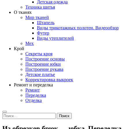
Детская одежда
Техника шитья
О тканях
Мир тканей
Штапель
Виды трикотажных полотен. Видеообзор
Футер
Виды утеплителей
Мех
Крой
Секреты кроя
Построение основы
Построение юбки
Построение рукава
Детское платье
Корректировка выкроек
Ремонт и переделка
Ремонт
Переделка
Отделка
Search
Найти:
Из обрезков брюк — юбка. Переделка