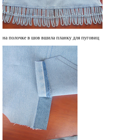
на полочке в шов вшила планку для пуговиц