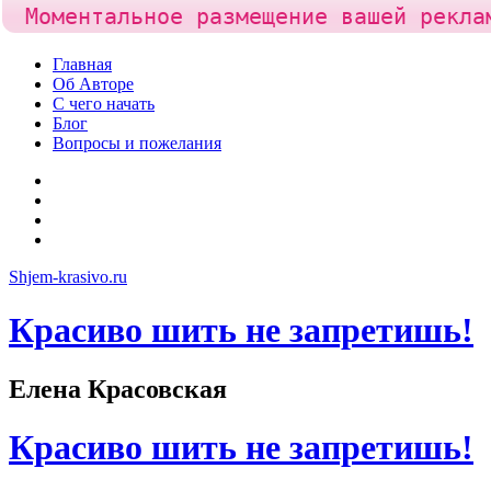
Моментальное размещение вашей рекла
Skip
Главная
to
Об Авторе
content
С чего начать
Блог
Вопросы и пожелания
YouTube
Pinterest
RSS
Я
ВКонтакте
Shjem-krasivo.ru
Красиво шить не запретишь!
Елена Красовская
Красиво шить не запретишь!