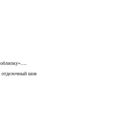
 «облипку»….
а отделочный шов