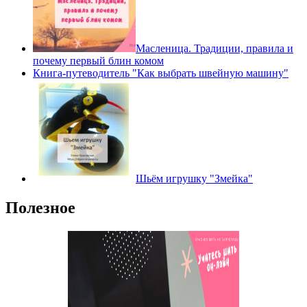
Масленица. Традиции, правила и
почему первый блин комом
Книга-путеводитель "Как выбрать швейную машину"
Шьём игрушку "Змейка"
Полезное