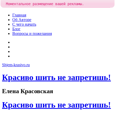
Моментальное размещение вашей рекламы.
Попробовать!
Добавить рекламу за
85 рублей
Skip
Главная
to
Об Авторе
content
С чего начать
Блог
Вопросы и пожелания
YouTube
Pinterest
RSS
Я
ВКонтакте
Shjem-krasivo.ru
Красиво шить не запретишь!
Елена Красовская
Красиво шить не запретишь!