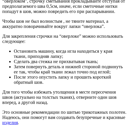
“оверлоком”, строчку сметывания прокладывайте отступая от
предполагаемого шва 0,5см, иначе, если сметочные нитки
попадут в шов, можно повредить его при распарывании.
Чтобы шов не был волнистым , не тяните материал, а
аккуратно поворачивайте вокруг лапки “оверлока”.
Для закрепления строчки на “оверлоке” можно использовать
следующее:
Остановить машину, когда игла находиться у края
ткани, приподняв лапку;
Сделать два стежка не прихватывая ткань;
Затем повернуть деталь и нижней стороной подвинуть
ее так, чтобы край ткани лежал точно под иглой;
После этого опустить лапку и прошить короткий
обратный шов.
Для того чтобы избежать утолщения в месте пересечения
швов (актуально на толстых тканях), отверните один шов
вперед, а другой назад.
Это основные рекомендации по шитью трикотажных полотен.
Надеюсь, они помогут вам создавать безупречные и красивые
изделия
.