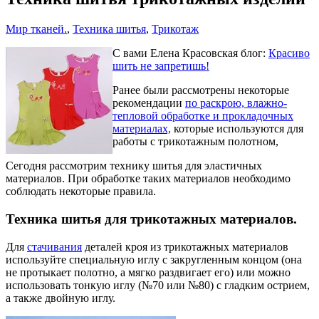
Мир тканей.
,
Техника шитья
,
Трикотаж
С вами Елена Красовская блог:
Красиво
шить не запретишь!
Ранее были рассмотрены некоторые
рекомендации
по раскрою, влажно-
тепловой обработке и прокладочных
материалах,
которые используются для
работы с трикотажным полотном,
Сегодня рассмотрим технику шитья для эластичных
материалов. При обработке таких материалов необходимо
соблюдать некоторые правила.
Техника шитья для трикотажных материалов.
Для
стачивания
деталей кроя из трикотажных материалов
используйте специальную иглу с закругленным концом (она
не протыкает полотно, а мягко раздвигает его) или можно
использовать тонкую иглу (№70 или №80) с гладким острием,
а также двойную иглу.