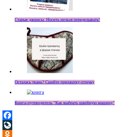
Старые джинсы. Носить нельзя переделывать!
Осталась ткань? Сшейте прихватку-птичку
Книга-путеводитель "Как выбрать швейную машину"
Facebook
LiveJournal