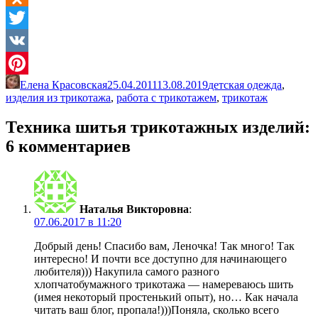
Odnoklassniki
Twitter
VK
Елена Красовская
25.04.2011
13.08.2019
детская одежда
,
Pinterest
изделия из трикотажа
,
работа с трикотажем
,
трикотаж
Техника шитья трикотажных изделий
:
6 комментариев
Наталья Викторовна
:
07.06.2017 в 11:20
Добрый день! Спасибо вам, Леночка! Так много! Так
интересно! И почти все доступно для начинающего
любителя))) Накупила самого разного
хлопчатобумажного трикотажа — намереваюсь шить
(имея некоторый простенький опыт), но… Как начала
читать ваш блог, пропала!)))Поняла, сколько всего