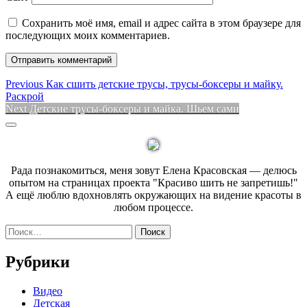
Сохранить моё имя, email и адрес сайта в этом браузере для
последующих моих комментариев.
Навигация
Previous
Previous
Как сшить детские трусы, трусы-боксеры и майку.
post:
Раскрой
по
Next
Next
Детские трусы-боксеры и майка. Шьем сами
записям
post:
Sidebar
Рада познакомиться, меня зовут Елена Красовская — делюсь
опытом на страницах проекта "Красиво шить не запретишь!"
А ещё люблю вдохновлять окружающих на видение красоты в
любом процессе.
Найти:
Рубрики
Видео
Детская