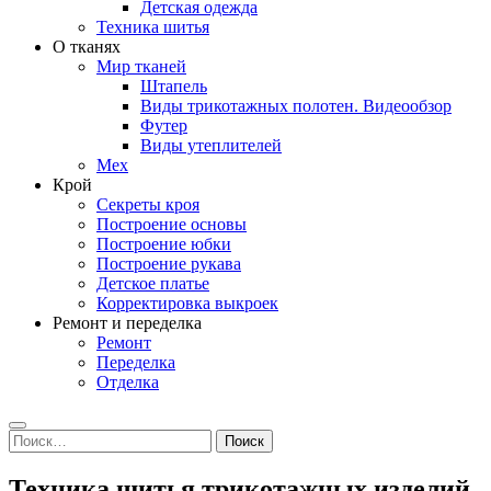
Детская одежда
Техника шитья
О тканях
Мир тканей
Штапель
Виды трикотажных полотен. Видеообзор
Футер
Виды утеплителей
Мех
Крой
Секреты кроя
Построение основы
Построение юбки
Построение рукава
Детское платье
Корректировка выкроек
Ремонт и переделка
Ремонт
Переделка
Отделка
Search
Найти:
Техника шитья трикотажных изделий