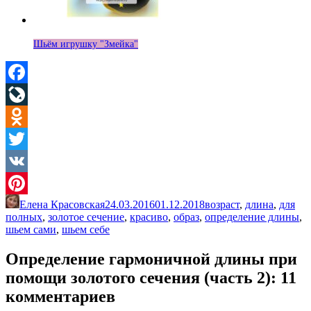
Шьём игрушку "Змейка"
Facebook
LiveJournal
Odnoklassniki
Twitter
VK
Елена Красовская
24.03.2016
01.12.2018
возраст
,
длина
,
для
Pinterest
полных
,
золотое сечение
,
красиво
,
образ
,
определение длины
,
шьем сами
,
шьем себе
Определение гармоничной длины при
помощи золотого сечения (часть 2)
: 11
комментариев