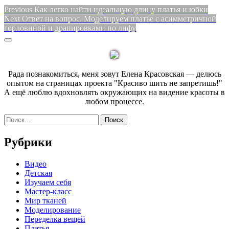
Навигация
Previous
Previous
Как легко найти идеальную длину платья и юбки
Next
post:
Next
Ответ на вопрос. Моделируем платье с асимметричной
по
post:
горловиной и драпировками по лифу
записям
Sidebar
Рада познакомиться, меня зовут Елена Красовская — делюсь
опытом на страницах проекта "Красиво шить не запретишь!"
А ещё люблю вдохновлять окружающих на видение красоты в
любом процессе.
Найти:
Рубрики
Видео
Детская
Изучаем себя
Мастер-класс
Мир тканей
Моделирование
Переделка вещей
Платья