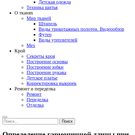
Детская одежда
Техника шитья
О тканях
Мир тканей
Штапель
Виды трикотажных полотен. Видеообзор
Футер
Виды утеплителей
Мех
Крой
Секреты кроя
Построение основы
Построение юбки
Построение рукава
Детское платье
Корректировка выкроек
Ремонт и переделка
Ремонт
Переделка
Отделка
Search
Найти:
Определение гармоничной длины при