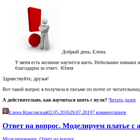
Добрый день, Елена.
У меня есть желание научится шить. Небольшие навыки и 
благодарна за ответ. Юлия
Здравствуйте, друзья!
Вот такой вопрос я получила в письме по почте от читатель
«
А действительно, как научиться шить с нуля?
Читать далее
н
ш
Елена Красовская
02.05.2016
29.07.2019
7 комментариев
с
ну
Ответ на вопрос. Моделируем платье с
Ч
л
Моделирование
,
Ответ на вопрос
(с