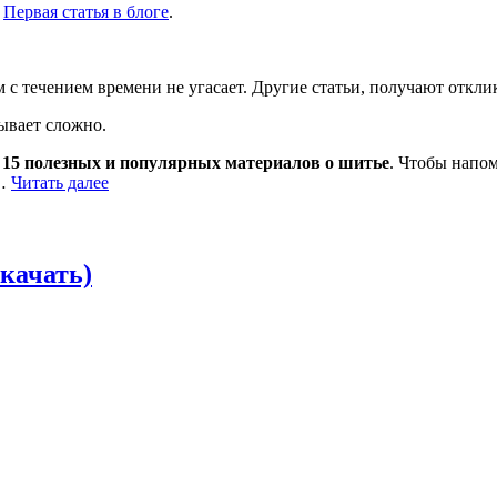
.
Первая статья в блоге
.
им с течением времени не угасает. Другие статьи, получают отк
ывает сложно.
15 полезных и популярных материалов о шитье
. Чтобы напо
«15
о…
Читать далее
полезных
и
популярных
материалов
скачать)
о
шитье»