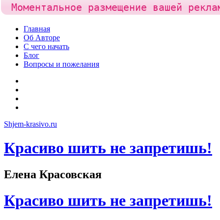
Моментальное размещение вашей рекла
Skip
Главная
to
Об Авторе
content
С чего начать
Блог
Вопросы и пожелания
YouTube
Pinterest
RSS
Я
ВКонтакте
Shjem-krasivo.ru
Красиво шить не запретишь!
Елена Красовская
Красиво шить не запретишь!