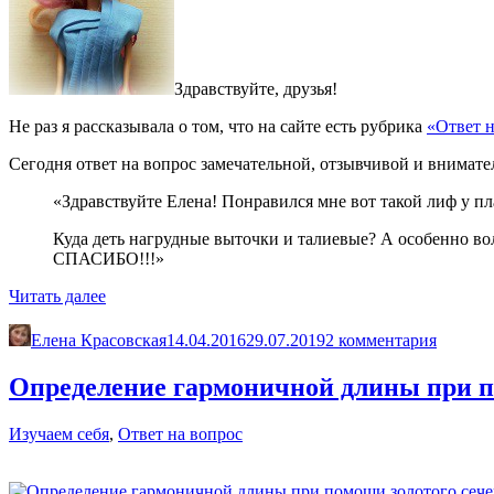
Здравствуйте, друзья!
Не раз я рассказывала о том, что на сайте есть рубрика
«Ответ н
Сегодня ответ на вопрос замечательной, отзывчивой и вним
«Здравствуйте Елена! Понравился мне вот такой лиф у пл
Куда деть нагрудные выточки и талиевые? А особенно вол
СПАСИБО!!!»
«Ответ
Читать далее
на
вопрос.
Елена Красовская
14.04.2016
29.07.2019
2 комментария
Моделируем
платье
Определение гармоничной длины при по
с
асимметричной
Изучаем себя
,
Ответ на вопрос
горловиной
и
драпировками
по