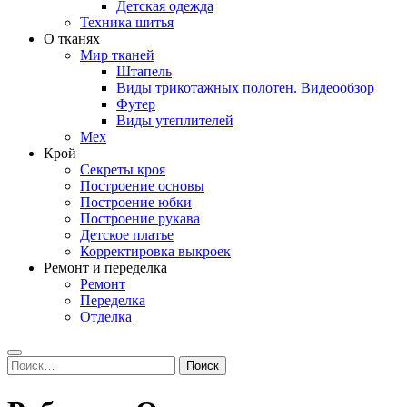
Детская одежда
Техника шитья
О тканях
Мир тканей
Штапель
Виды трикотажных полотен. Видеообзор
Футер
Виды утеплителей
Мех
Крой
Секреты кроя
Построение основы
Построение юбки
Построение рукава
Детское платье
Корректировка выкроек
Ремонт и переделка
Ремонт
Переделка
Отделка
Search
Найти: