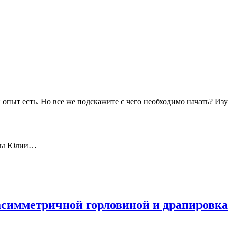
опыт есть. Но все же подскажите с чего необходимо начать? Изу
ницы Юлии…
Как
аучиться
ить
ля.
 асимметричной горловиной и драпировк
ек-
ист
качать)»