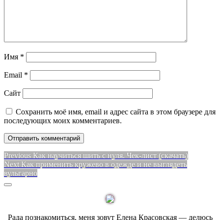
Имя
*
Email
*
Сайт
Сохранить моё имя, email и адрес сайта в этом браузере для
последующих моих комментариев.
Навигация
Previous
Previous
Как научиться шить с нуля. Чек-лист (скачать)
Next
post:
Next
Как применить кружево в одежде и не выглядеть
по
post:
вульгарно
записям
Sidebar
Рада познакомиться, меня зовут Елена Красовская — делюсь