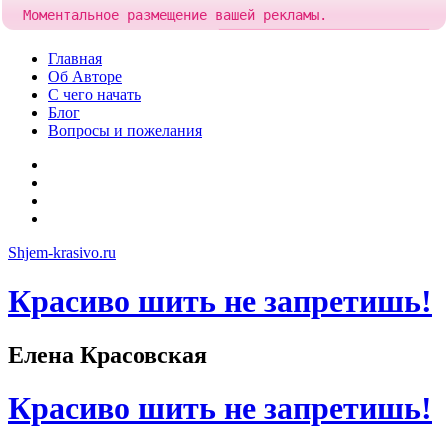
Моментальное размещение вашей рекламы.
Попробовать!
Добавить рекламу за
85 рублей
Skip
Главная
to
Об Авторе
content
С чего начать
Блог
Вопросы и пожелания
YouTube
Pinterest
RSS
Я
ВКонтакте
Shjem-krasivo.ru
Красиво шить не запретишь!
Елена Красовская
Красиво шить не запретишь!