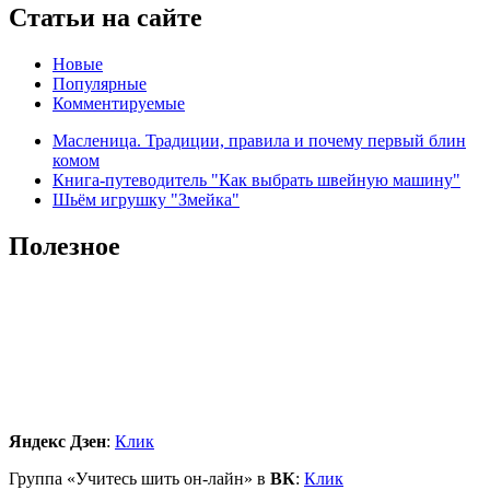
Статьи на сайте
Новые
Популярные
Комментируемые
Масленица. Традиции, правила и почему первый блин
комом
Книга-путеводитель "Как выбрать швейную машину"
Шьём игрушку "Змейка"
Полезное
Яндекс Дзен
:
Клик
Группа «Учитесь шить он-лайн» в
ВК
:
Клик