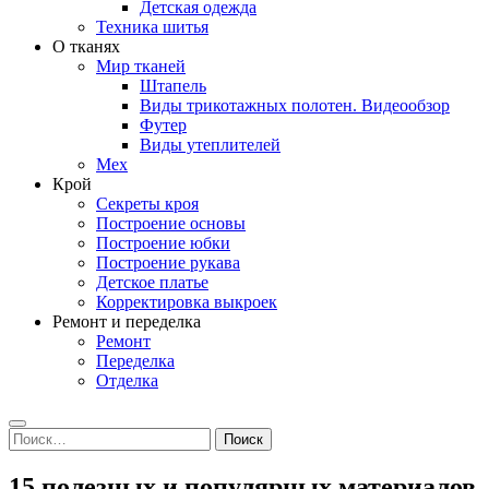
Детская одежда
Техника шитья
О тканях
Мир тканей
Штапель
Виды трикотажных полотен. Видеообзор
Футер
Виды утеплителей
Мех
Крой
Секреты кроя
Построение основы
Построение юбки
Построение рукава
Детское платье
Корректировка выкроек
Ремонт и переделка
Ремонт
Переделка
Отделка
Search
Найти:
15 полезных и популярных материалов