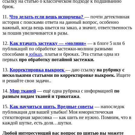
ссылку на статью о классическом подходе к подшиванию
брюк.
11.
Что делать если вещь испорчена?
— почти детективная
история с поисками ответа на данный вопрос, особенно
важный, когда вещь шьется на заказ, а значит, ответственность
за пошив увеличивается в разы.
12.
Как втачать застежку — «молния»
— в блоге 5 или 6
публикаций по обработке застежки-молнии разными
способами в
юбках,
платья и брюках. Эта статья одна из
первых
про обработку потайной застежки.
13.
Корректировка выкроек
— даю ссылку
на рубрику с
несколькими статьями по корректировке выкроек.
Ищите
и решайте свои задачи..
14.
Мир тканей
— ещё одна рубрика с информацией
по
разным видам тканей и трикотажа
.
15.
Как научиться шить. Вредные советы
— напоследок
публикация для вашей улыбки! Моя юмористическая
стихотворная зарисовка — как шить не нужно. Помним, что в
каждой шутке, есть доля…шутки.
Любой интересующий вас вопрос по шитью вы можете