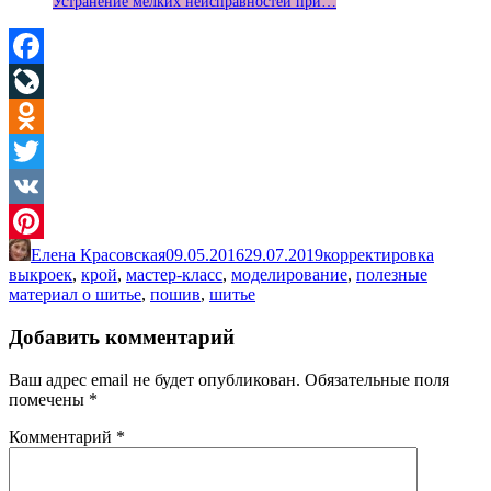
Устранение мелких неисправностей при…
Facebook
LiveJournal
Odnoklassniki
Twitter
VK
Елена Красовская
09.05.2016
29.07.2019
корректировка
Pinterest
выкроек
,
крой
,
мастер-класс
,
моделирование
,
полезные
материал о шитье
,
пошив
,
шитье
Добавить комментарий
Ваш адрес email не будет опубликован.
Обязательные поля
помечены
*
Комментарий
*