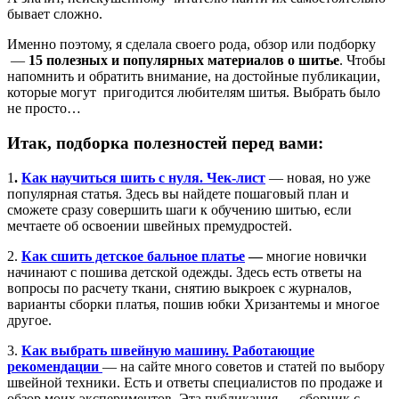
бывает сложно.
Именно поэтому, я сделала своего рода, обзор или подборку
—
15 полезных и популярных материалов о шитье
. Чтобы
напомнить и обратить внимание, на достойные публикации,
которые могут пригодится любителям шитья. Выбрать было
не просто…
Итак, подборка полезностей перед вами:
1
.
Как научиться шить с нуля. Чек-лист
— новая, но уже
популярная статья. Здесь вы найдете пошаговый план и
сможете сразу совершить шаги к обучению шитью, если
мечтаете об освоении швейных премудростей.
2.
Как сшить детское бальное платье
—
многие новички
начинают с пошива детской одежды. Здесь есть ответы на
вопросы по расчету ткани, снятию выкроек с журналов,
варианты сборки платья, пошив юбки Хризантемы и многое
другое.
3.
Как выбрать швейную машину. Работающие
рекомендации
— на сайте много советов и статей по выбору
швейной техники. Есть и ответы специалистов по продаже и
обзор моих экспериментов. Эта публикация — сборник с