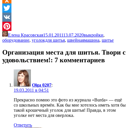
Odnoklassniki
Twitter
VK
Елена Красовская
15.01.2011
13.07.2020
выкройки
,
Pinterest
оборудование
,
уголокдля шитья
,
швейнаямашина
,
шитье
Организация места для шитья. Твори с
удовольствием!
: 7 комментариев
Olga 0207
:
19.03.2011 в 04:51
Прекрасно помню это фото из журнала «Burda» — ещё
со школьных времён. Как бы мне хотелось иметь хотя бы
такой крошечный уголок для шитья! Правда, в этом
уголке нет места для оверлока.
Ответить