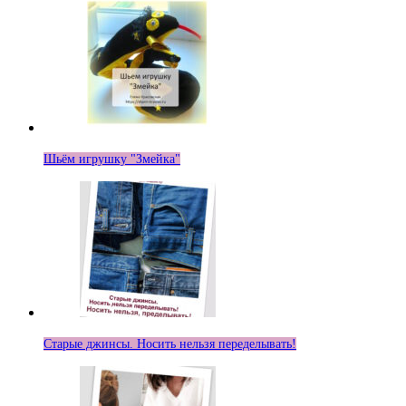
Шьём игрушку "Змейка"
Старые джинсы. Носить нельзя переделывать!