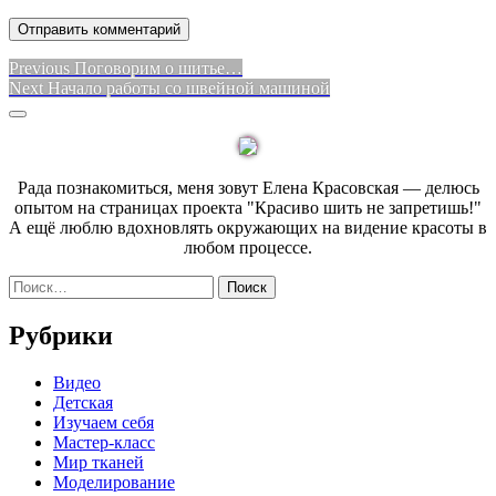
Навигация
Previous
Previous
Поговорим о шитье…
Next
post:
Next
Начало работы со швейной машиной
по
post:
Sidebar
записям
Рада познакомиться, меня зовут Елена Красовская — делюсь
опытом на страницах проекта "Красиво шить не запретишь!"
А ещё люблю вдохновлять окружающих на видение красоты в
любом процессе.
Найти:
Рубрики
Видео
Детская
Изучаем себя
Мастер-класс
Мир тканей
Моделирование