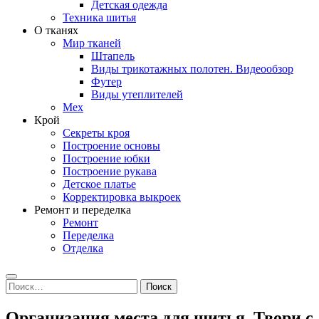
Детская одежда
Техника шитья
О тканях
Мир тканей
Штапель
Виды трикотажных полотен. Видеообзор
Футер
Виды утеплителей
Мех
Крой
Секреты кроя
Построение основы
Построение юбки
Построение рукава
Детское платье
Корректировка выкроек
Ремонт и переделка
Ремонт
Переделка
Отделка
Search
Найти:
Организация места для шитья. Твори с