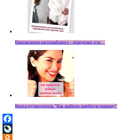
Направления кастомайзинга - переделки или…
Книга-путеводитель "Как выбрать швейную машину"
Facebook
LiveJournal