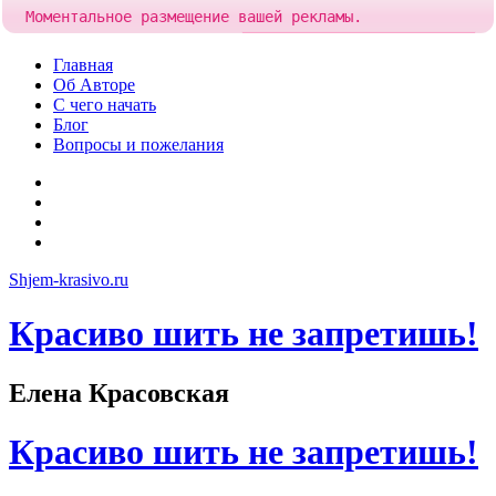
Моментальное размещение вашей рекламы.
Попробовать!
Добавить рекламу за
85 рублей
Skip
Главная
to
Об Авторе
content
С чего начать
Блог
Вопросы и пожелания
YouTube
Pinterest
RSS
Я
ВКонтакте
Shjem-krasivo.ru
Красиво шить не запретишь!
Елена Красовская
Красиво шить не запретишь!