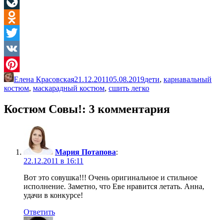
Facebook
LiveJournal
Odnoklassniki
Twitter
VK
Елена Красовская
21.12.2011
05.08.2019
дети
,
карнавальный
Pinterest
костюм
,
маскарадный костюм
,
сшить легко
Костюм Совы!
: 3 комментария
Мария Потапова
:
22.12.2011 в 16:11
Вот это совушка!!! Очень оригинальное и стильное
исполнение. Заметно, что Еве нравится летать. Анна,
удачи в конкурсе!
Ответить