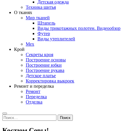
Детская одежда
Техника шитья
О тканях
Мир тканей
Штапель
Виды трикотажных полотен. Видеообзор
Футер
Виды утеплителей
Мех
Крой
Секреты кроя
Построение основы
Построение юбки
Построение рукава
Детское платье
Корректировка выкроек
Ремонт и переделка
Ремонт
Переделка
Отделка
Search
Найти:
Костюм Совы!