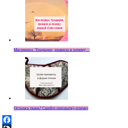
Масленица. Традиции, правила и почему…
Осталась ткань? Сшейте прихватку-птичку