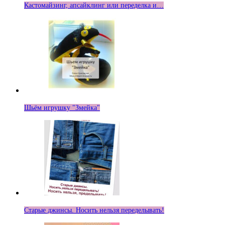
Кастомайзинг, апсайклинг или переделка и…
Шьём игрушку "Змейка"
Старые джинсы. Носить нельзя переделывать!