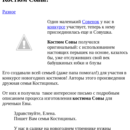
Разное
Один маленький
Совенок
у нас в
конкурсе
участвует, теперь к нему
присоединилась еще и Совушка.
Костюм Совы
получился
оригинальный: с использованием
настоящих перышек на основе, казалось
бы, уже отслуживших свой век
бабушкиных юбки и блузы
Его создавали всей семьей (даже папа помогал!) для участия в
конкурсе новогодних костюмов! Авторы этого произведения
дружная семья Костициных.
От них я получила такое интересное письмо с подробным
описанием процесса изготовления
костюма Совы
для
доченьки Евы.
Здравствуйте, Елена.
Пишет Вам семья Костициных.
У нас в садике на новогоднем утреннике нужны