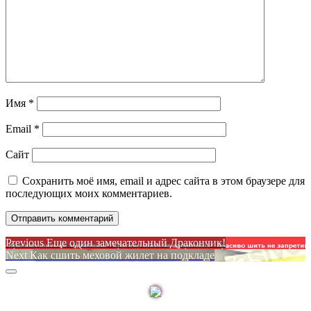
Имя
*
Email
*
Сайт
Сохранить моё имя, email и адрес сайта в этом браузере для
последующих моих комментариев.
Навигация
Previous
Previous
Еще один замечательный Дракончик!
Next
post:
Next
Как сшить меховой жилет на подкладе
по
post:
Sidebar
записям