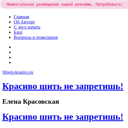
Моментальное размещение вашей рекламы. Попробовать!
Добавить рекламу з
Skip
Главная
to
Об Авторе
content
С чего начать
Блог
Вопросы и пожелания
YouTube
Pinterest
RSS
Я
ВКонтакте
Shjem-krasivo.ru
Красиво шить не запретишь!
Елена Красовская
Красиво шить не запретишь!