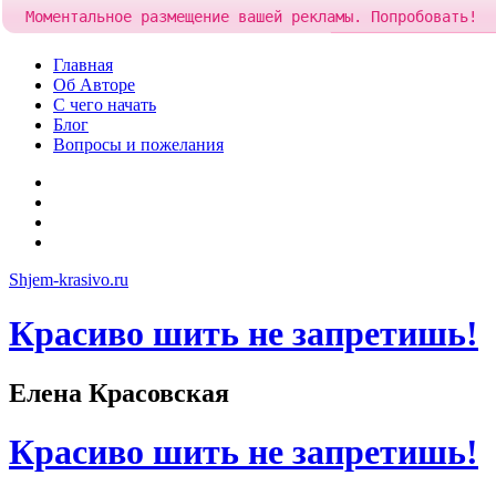
Моментальное размещение вашей рекламы. Попробовать!
Добавить рекламу за
Skip
Главная
to
Об Авторе
content
С чего начать
Блог
Вопросы и пожелания
YouTube
Pinterest
RSS
Я
ВКонтакте
Shjem-krasivo.ru
Красиво шить не запретишь!
Елена Красовская
Красиво шить не запретишь!