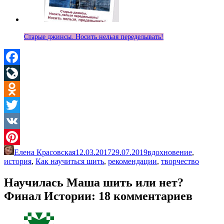
Старые джинсы. Носить нельзя переделывать!
Facebook
LiveJournal
Odnoklassniki
Twitter
VK
Елена Красовская
12.03.2017
29.07.2019
вдохновение
,
Pinterest
история
,
Как научиться шить
,
рекомендации
,
творчество
Научилась Маша шить или нет?
Финал Истории
: 18 комментариев