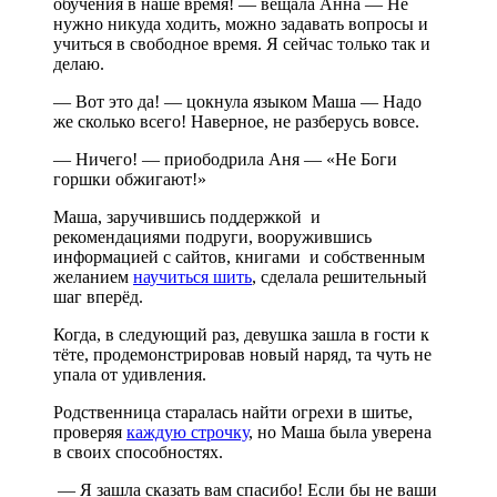
обучения в наше время! — вещала Анна — Не
нужно никуда ходить, можно задавать вопросы и
учиться в свободное время. Я сейчас только так и
делаю.
— Вот это да! — цокнула языком Маша — Надо
же сколько всего! Наверное, не разберусь вовсе.
— Ничего! — приободрила Аня — «Не Боги
горшки обжигают!»
Маша, заручившись поддержкой и
рекомендациями подруги, вооружившись
информацией с сайтов, книгами и собственным
желанием
научиться шить
, сделала решительный
шаг вперёд.
Когда, в следующий раз, девушка зашла в гости к
тёте, продемонстрировав новый наряд, та чуть не
упала от удивления.
Родственница старалась найти огрехи в шитье,
проверяя
каждую строчку
, но Маша была уверена
в своих способностях.
— Я зашла сказать вам спасибо! Если бы не ваши