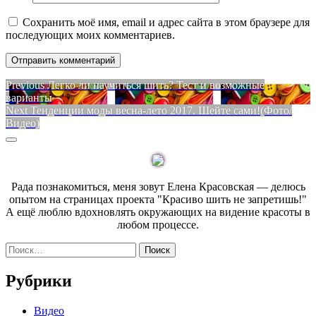
Сохранить моё имя, email и адрес сайта в этом браузере для
последующих моих комментариев.
Навигация
Previous
Previous
Легко ли научиться шить? Тест и возможные
post:
варианты
по
Next
Next
Тенденции моды весна-лето 2017. Шейте сами!(Фото/
записям
post:
Видео)
Sidebar
Рада познакомиться, меня зовут Елена Красовская — делюсь
опытом на страницах проекта "Красиво шить не запретишь!"
А ещё люблю вдохновлять окружающих на видение красоты в
любом процессе.
Найти:
Рубрики
Видео