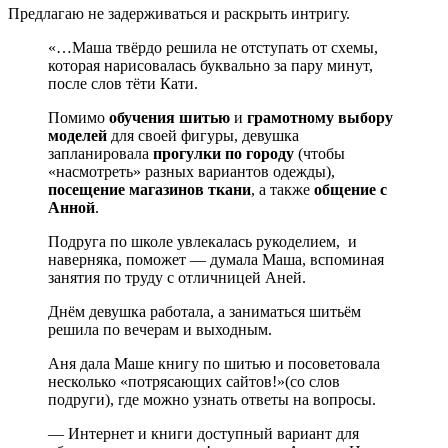
Предлагаю не задерживаться и раскрыть интригу.
«…Маша твёрдо решила не отступать от схемы,
которая нарисовалась буквально за пару минут,
после слов тёти Кати.
Помимо
обучения шитью
и
грамотному
выбору
моделей
для своей фигуры, девушка
запланировала
прогулки по городу
(чтобы
«насмотреть» разных вариантов одежды),
посещение магазинов ткани
, а также
общение с
Анной
.
Подруга по школе увлекалась рукоделием, и
наверняка, поможет — думала Маша, вспоминая
занятия по труду с отличницей Аней.
Днём девушка работала, а заниматься шитьём
решила по вечерам и выходным.
Аня дала Маше книгу по шитью и посоветовала
несколько «потрясающих сайтов!»(со слов
подруги), где можно узнать ответы на вопросы.
— Интернет и книги доступный вариант для