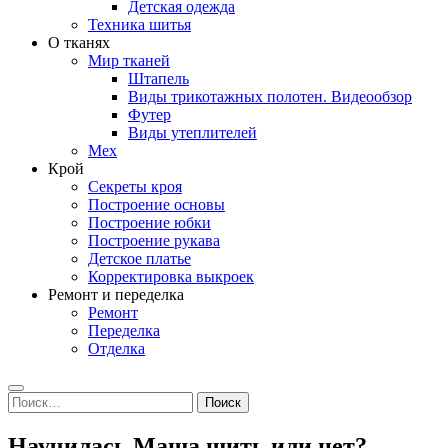
Детская одежда
Техника шитья
О тканях
Мир тканей
Штапель
Виды трикотажных полотен. Видеообзор
Футер
Виды утеплителей
Мех
Крой
Секреты кроя
Построение основы
Построение юбки
Построение рукава
Детское платье
Корректировка выкроек
Ремонт и переделка
Ремонт
Переделка
Отделка
Search
Найти:
Научилась Маша шить или нет?