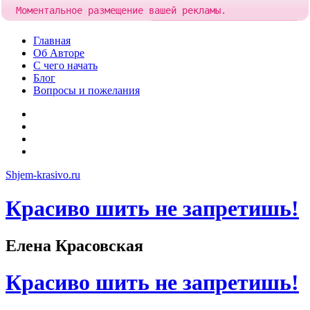
Моментальное размещение вашей рекламы.
Попробовать!
Добавить рекламу за
85 рублей
Skip
Главная
to
Об Авторе
content
С чего начать
Блог
Вопросы и пожелания
YouTube
Pinterest
RSS
Я
ВКонтакте
Shjem-krasivo.ru
Красиво шить не запретишь!
Елена Красовская
Красиво шить не запретишь!