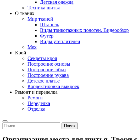
Детская одежда
Техника шитья
О тканях
Мир тканей
Штапель
Виды трикотажных полотен. Видеообзор
Футер
Виды утеплителей
Мех
Крой
Секреты кроя
Построение основы
Построение юбки
Построение рукава
Детское платье
Корректировка выкроек
Ремонт и переделка
Ремонт
Переделка
Отделка
Search
Найти:
Организация места для шитья. Твори с