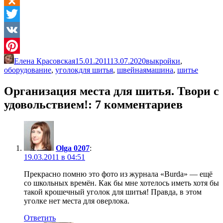
Odnoklassniki
Twitter
VK
Елена Красовская
15.01.2011
13.07.2020
выкройки
,
Pinterest
оборудование
,
уголокдля шитья
,
швейнаямашина
,
шитье
Организация места для шитья. Твори с
удовольствием!
: 7 комментариев
Olga 0207
:
19.03.2011 в 04:51
Прекрасно помню это фото из журнала «Burda» — ещё
со школьных времён. Как бы мне хотелось иметь хотя бы
такой крошечный уголок для шитья! Правда, в этом
уголке нет места для оверлока.
Ответить