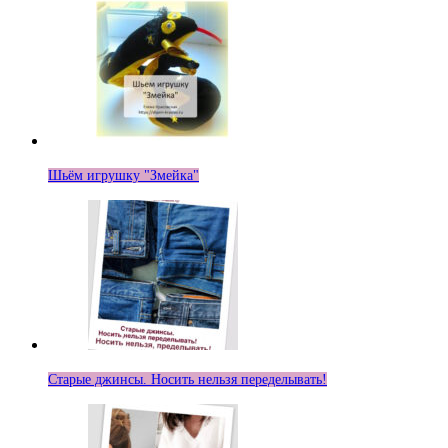
Шьём игрушку "Змейка"
Старые джинсы. Носить нельзя переделывать!