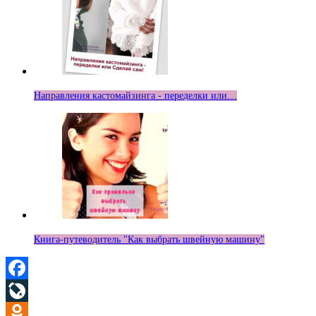
Направления кастомайзинга - переделки или…
Книга-путеводитель "Как выбрать швейную машину"
Facebook
LiveJournal