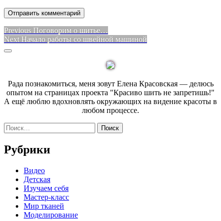
Навигация
Previous
Previous
Поговорим о шитье…
Next
post:
Next
Начало работы со швейной машиной
по
post:
Sidebar
записям
Рада познакомиться, меня зовут Елена Красовская — делюсь
опытом на страницах проекта "Красиво шить не запретишь!"
А ещё люблю вдохновлять окружающих на видение красоты в
любом процессе.
Найти:
Рубрики
Видео
Детская
Изучаем себя
Мастер-класс
Мир тканей
Моделирование