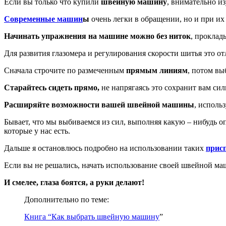
Если вы только что купили
швейную машину
, внимательно и
Современные машин
ы
очень легки в обращении, но и при их
Начинать упражнения на машине можно без ниток
, проклад
Для развития глазомера и регулирования скорости шитья это о
Сначала строчите по размеченным
прямым линиям
, потом вы
Старайтесь сидеть прямо,
не напрягаясь это сохранит вам си
Расширяйте возможности вашей швейной машины
, исполь
Бывает, что мы выбиваемся из сил, выполняя какую – нибудь о
которые у нас есть.
Дальше я остановлюсь подробно на использовании таких
прис
Если вы не решались, начать использование своей швейной ма
И смелее, глаза боятся, а руки делают!
Дополнительно по теме:
Книга “Как выбрать швейную машину
”