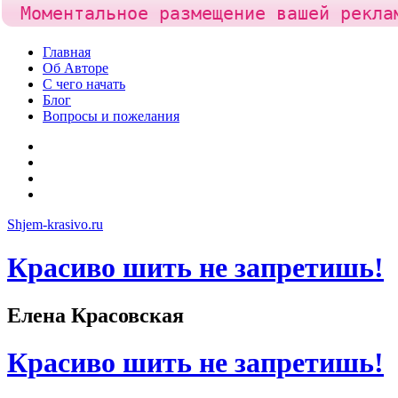
Моментальное размещение вашей рекла
Skip
Главная
to
Об Авторе
content
С чего начать
Блог
Вопросы и пожелания
YouTube
Pinterest
RSS
Я
ВКонтакте
Shjem-krasivo.ru
Красиво шить не запретишь!
Елена Красовская
Красиво шить не запретишь!