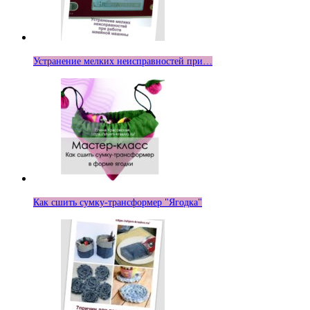
Устранение мелких неисправностей при…
Как сшить сумку-трансформер "Ягодка"