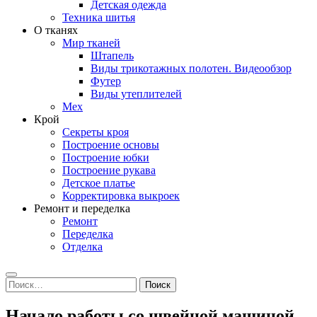
Детская одежда
Техника шитья
О тканях
Мир тканей
Штапель
Виды трикотажных полотен. Видеообзор
Футер
Виды утеплителей
Мех
Крой
Секреты кроя
Построение основы
Построение юбки
Построение рукава
Детское платье
Корректировка выкроек
Ремонт и переделка
Ремонт
Переделка
Отделка
Search
Найти:
Начало работы со швейной машиной