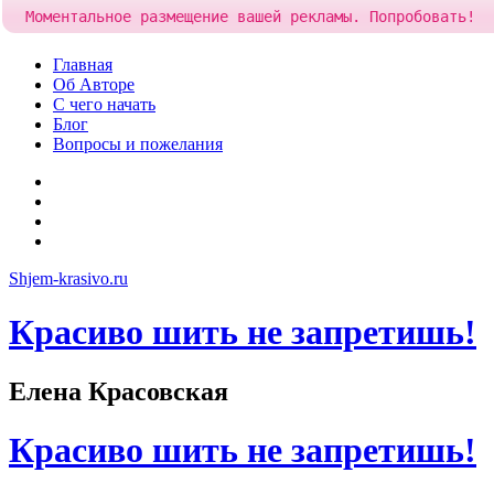
Моментальное размещение вашей рекламы. Попробовать!
Skip
Главная
to
Об Авторе
content
С чего начать
Блог
Вопросы и пожелания
YouTube
Pinterest
RSS
Я
ВКонтакте
Shjem-krasivo.ru
Красиво шить не запретишь!
Елена Красовская
Красиво шить не запретишь!