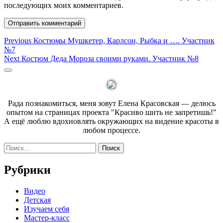
последующих моих комментариев.
Навигация
Previous
Previous
Костюмы Мушкетер, Карлсон, Рыбка и …. Участник
post:
№7
по
Next
Next
Костюм Деда Мороза своими руками. Участник №8
записям
post:
Sidebar
Рада познакомиться, меня зовут Елена Красовская — делюсь
опытом на страницах проекта "Красиво шить не запретишь!"
А ещё люблю вдохновлять окружающих на видение красоты в
любом процессе.
Найти:
Рубрики
Видео
Детская
Изучаем себя
Мастер-класс