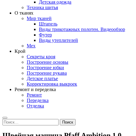
Детская одежда
Техника шитья
О тканях
Мир тканей
Штапель
Виды трикотажных полотен. Видеообзор
Футер
Виды утеплителей
Мех
Крой
Секреты кроя
Построение основы
Построение юбки
Построение рукава
Детское платье
Корректировка выкроек
Ремонт и переделка
Ремонт
Переделка
Отделка
Search
Найти:
Швейная машина Pfaff Ambition 1.0.