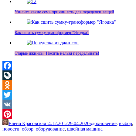
Узнайте какие семь причин есть для переделки вещей
Как сшить сумку-трансформер "Ягодка"
Старые джинсы. Носить нельзя переделывать!
Facebook
LiveJournal
Odnoklassniki
Twitter
VK
Елена Красовская
14.12.2012
29.04.2020
вдохновение
,
выбор
,
Pinterest
новости
,
обзор
,
оборудование
,
швейная машина