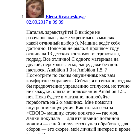
Elena Krasovskaya
:
02.03.2017 в 09:39
Наталья, здравствуйте! В выборе не
разочаровалась, даже укрепилась в мыслях —
какой отличный выбор :). Машина ведёт себя
достойно. Поломок не было.В прошлом году
отшивала 13 детских костюмов из трикотажа,
подряд. Всё отлично! С одного материала на
другой, переходит легко, чаще, даже без доп.
настроек. Ambition 1.0 и Ambition 1.5. ?
Посмотрите по своим ощущениям: как вам
комфортнее управлять. Сейчас, я возможно, отдала
бы предпочтение управлению стилусом, но точно
не скажу,т.к. опыта использования Ambition 1.5.,
нет. Пока будете в магазине, попробуйте
поработать на 2-х машинах. Мне помогли
внутренние ощущения. Как только села за
«СВОЮ» машину, стало понятно — где моя.
Лапки покупала — для втачивания потайной
молнии — с ней получается супер обработка, для
сборок — это скорее, мой личный интерес и вроде