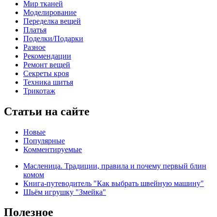
Мир тканей
Моделирование
Переделка вещей
Платья
Поделки/Подарки
Разное
Рекомендации
Ремонт вещей
Секреты кроя
Техника шитья
Трикотаж
Статьи на сайте
Новые
Популярные
Комментируемые
Масленица. Традиции, правила и почему первый блин
комом
Книга-путеводитель "Как выбрать швейную машину"
Шьём игрушку "Змейка"
Полезное