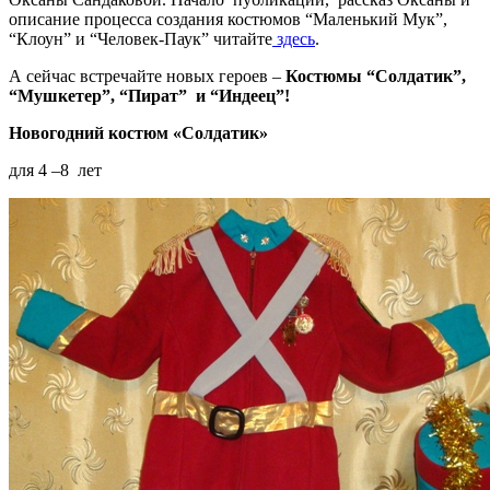
описание процесса создания костюмов “Маленький Мук”,
“Клоун” и “Человек-Паук” читайте
здесь
.
А сейчас встречайте новых героев –
Костюмы “Солдатик”,
“Мушкетер”, “Пират” и “Индеец”!
Новогодний костюм «Солдатик»
для 4 –8 лет