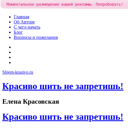
Моментальное размещение вашей рекламы. Попробовать!
Добавить рекламу за
84 ру
Skip
Главная
to
Об Авторе
content
С чего начать
Блог
Вопросы и пожелания
YouTube
Pinterest
RSS
Я
ВКонтакте
Shjem-krasivo.ru
Красиво шить не запретишь!
Елена Красовская
Красиво шить не запретишь!