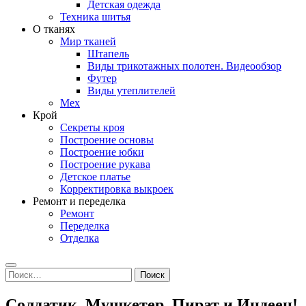
Детская одежда
Техника шитья
О тканях
Мир тканей
Штапель
Виды трикотажных полотен. Видеообзор
Футер
Виды утеплителей
Мех
Крой
Секреты кроя
Построение основы
Построение юбки
Построение рукава
Детское платье
Корректировка выкроек
Ремонт и переделка
Ремонт
Переделка
Отделка
Search
Найти:
Солдатик, Мушкетер, Пират и Индеец!