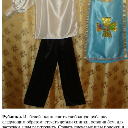
Рубашка.
Из белой ткани сшить свободную рубашку
следующим образом: стачать детали спинки, оставив 8см. для
застежки, швы разутюжить. Стачать плечевые швы полочки и