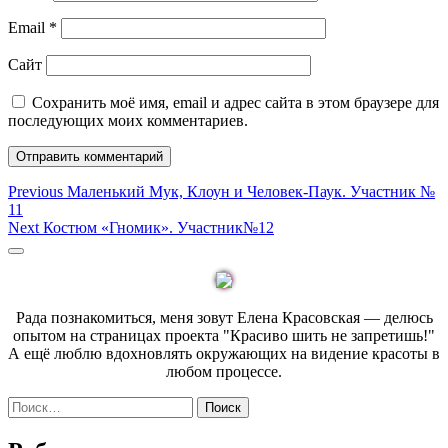
Email
*
Сайт
Сохранить моё имя, email и адрес сайта в этом браузере для
последующих моих комментариев.
Навигация
Previous
Previous
Маленький Мук, Клоун и Человек-Паук. Участник №
post:
11
по
Next
Next
Костюм «Гномик». Участник№12
записям
post:
Sidebar
Рада познакомиться, меня зовут Елена Красовская — делюсь
опытом на страницах проекта "Красиво шить не запретишь!"
А ещё люблю вдохновлять окружающих на видение красоты в
любом процессе.
Найти: