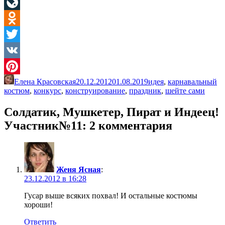
Facebook
LiveJournal
Odnoklassniki
Twitter
VK
Елена Красовская
20.12.2012
01.08.2019
идея
,
карнавальный
Pinterest
костюм
,
конкурс
,
конструирование
,
праздник
,
шейте сами
Солдатик, Мушкетер, Пират и Индеец!
Участник№11
: 2 комментария
Женя Ясная
:
23.12.2012 в 16:28
Гусар выше всяких похвал! И остальные костюмы
хороши!
Ответить