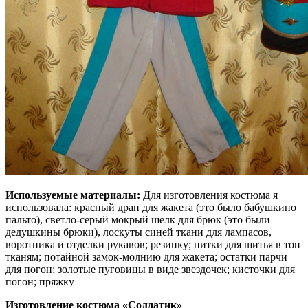
Используемые материалы:
Для изготовления костюма я
использовала: красный драп для жакета (это было бабушкино
пальто), светло-серый мокрый шелк для брюк (это были
дедушкины брюки), лоскуты синей ткани для лампасов,
воротника и отделки рукавов; резинку; нитки для шитья в тон
тканям; потайной замок-молнию для жакета; остатки парчи
для погон; золотые пуговицы в виде звездочек; кисточки для
погон; пряжку
Изготовление костюма «Солдатик»