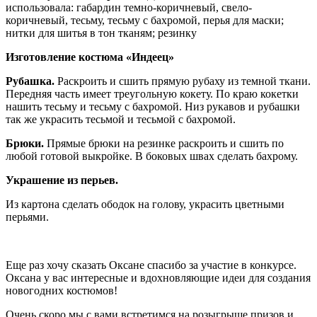
использовала: габардин темно-коричневый, свело-
коричневый, тесьму, тесьму с бахромой, перья для маски;
нитки для шитья в тон тканям; резинку
Изготовление костюма «Индеец»
Рубашка.
Раскроить и сшить прямую рубаху из темной ткани.
Передняя часть имеет треугольную кокету. По краю кокетки
нашить тесьму и тесьму с бахромой. Низ рукавов и рубашки
так же украсить тесьмой и тесьмой с бахромой.
Брюки.
Прямые брюки на резинке раскроить и сшить по
любой готовой выкройке. В боковых швах сделать бахрому.
Украшение из перьев.
Из картона сделать ободок на голову, украсить цветными
перьями.
Еще раз хочу сказать Оксане спасибо за участие в конкурсе.
Оксана у вас интересные и вдохновляющие идеи для создания
новогодних костюмов!
Очень скоро мы с вами встретимся на розыгрыше призов и